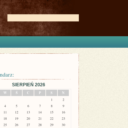
ndarz:
SIERPIEŃ 2026
W
Ś
C
P
S
N
1
2
4
5
6
7
8
9
11
12
13
14
15
16
18
19
20
21
22
23
25
26
27
28
29
30