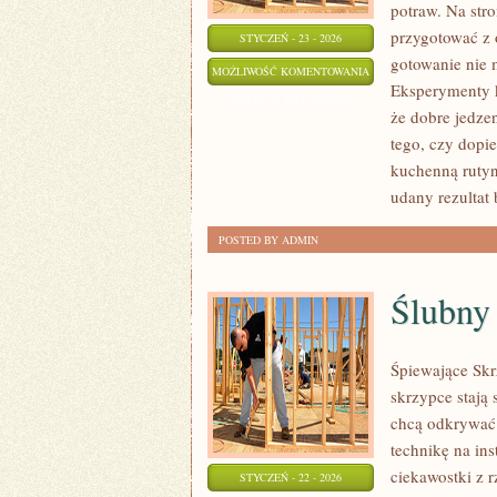
potraw. Na stro
przygotować z 
STYCZEŃ - 23 - 2026
gotowanie nie 
RECENZJE
MOŻLIWOŚĆ KOMENTOWANIA
Eksperymenty ku
PRODUKTÓW
ZOSTAŁA WYŁĄCZONA
że dobre jedze
SPOŻYWCZYCH
tego, czy dopi
kuchenną rutynę
udany rezultat 
POSTED BY ADMIN
Ślubny
Śpiewające Skr
skrzypce stają 
chcą odkrywać 
technikę na in
ciekawostki z 
STYCZEŃ - 22 - 2026