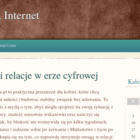
 Internet
ERNETOWY
i relacje w erze cyfrowej
Kale
.pl to praktyczna przestrzeń dla kobiet, które chcą
t miłości i budować stabilny związek bez udawania. To
P
ło z myślą o tym, abyś mogła spojrzeć na swoją sytuację z
ywy, znaleźć sensowne wskazówki oraz nauczyć się
3
k, by bliskość nie rozmywała się po kilku tygodniach.
10
ania i radzenie sobie po zerwaniu i Małżeństwo i życie po
17
skupia się na tym, co naprawdę utrzymuje uwagę w relacji:
24