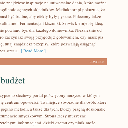
nie znajdziesz inspiracje na uniwersalne dania, które można
ogólnodostępnych składników. Mediaknorr.pl pokazuje, że
musi być trudne, aby efekty były pyszne. Polecamy także
linarne i Fermentacja i kiszonki. Serwis kieruje się ideą,
nie powinno być dla każdego domownika. Niezależnie od
ero zaczynasz swoją przygodę z gotowaniem, czy masz już
, tutaj znajdziesz przepisy, które pozwalają osiągnąć
bez stresu.
[ Read More ]
CONTINUE
 budżet
zypce to sieciowy portal poświęcony muzyce, w którym
się centrum opowieści. To miejsce stworzone dla osób, które
piękno melodii, a także dla tych, którzy pragną doskonalić
strumencie smyczkowym. Strona łączy muzyczne
rzetelnymi informacjami, dzięki czemu czytelnik może