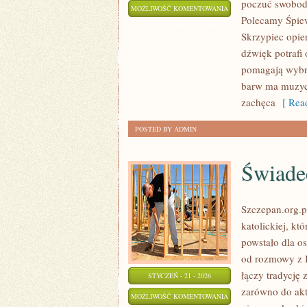
poczuć swobod
ŚLUBNY
MOŻLIWOŚĆ KOMENTOWANIA
Polecamy Śpiew
BUDŻET
ZOSTAŁA WYŁĄCZONA
Skrzypiec opie
dźwięk potrafi
pomagają wybra
barw ma muzycz
zachęca
[ Read
POSTED BY ADMIN
Świade
Szczepan.org.p
katolickiej, kt
powstało dla o
od rozmowy z B
łączy tradycję 
STYCZEŃ - 21 - 2026
zarówno do akty
ŚWIADECTWA
MOŻLIWOŚĆ KOMENTOWANIA