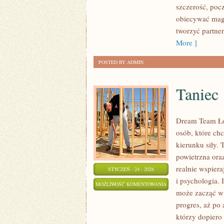
szczerość, poc
RELACJE
obiecywać magi
W
tworzyć partne
ERZE
More ]
CYFROWEJ
POSTED BY ADMIN
Taniec
Dream Team Łód
osób, które chc
kierunku siły. 
powietrzna oraz
realnie wspier
STYCZEŃ - 24 - 2026
i psychologia.
TANIEC
MOŻLIWOŚĆ KOMENTOWANIA
może zacząć w 
ZOSTAŁA WYŁĄCZONA
progres, aż po 
którzy dopiero 