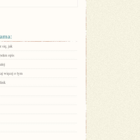
ama:
 się, jak
pełen opis
alej
aj więcej o tym
link