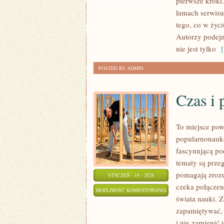
pierwsze kroki.
WIARY
ZOSTAŁA WYŁĄCZONA
łamach serwisu
tego, co w życ
Autorzy podejm
nie jest tylko
[ 
POSTED BY ADMIN
Czas i 
To miejsce pows
popularnonauk
fascynującą po
tematy są przeg
pomagają zrozu
STYCZEŃ - 19 - 2026
czeka połączeni
CZAS
MOŻLIWOŚĆ KOMENTOWANIA
świata nauki. Z
I
ZOSTAŁA WYŁĄCZONA
zapamiętywać,
PODRÓŻE
i nie zamienić 