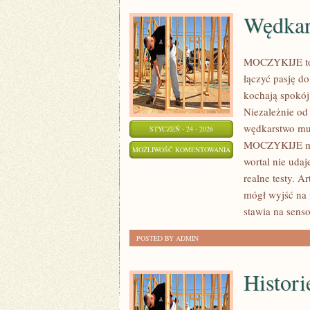
Wędkar
MOCZYKIJE to s
łączyć pasję d
kochają spokój
Niezależnie od 
wędkarstwo mu
STYCZEŃ - 24 - 2026
MOCZYKIJE ma w
WĘDKARSTWO
MOŻLIWOŚĆ KOMENTOWANIA
wortal nie udaj
MORSKIE
ZOSTAŁA WYŁĄCZONA
realne testy. A
mógł wyjść na
stawia na sens
POSTED BY ADMIN
Histori