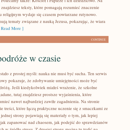
 Polecamy także: Kościół i Papieże i ich dziedzictwo. Na
 znajdziesz teksty, które pomagają rozumieć znaczenie
iu religijnym wydaje się czasem powtarzane rutynowo.
ują tematy związane z nauką Jezusa, pokazując, że wiara
Read More ]
CONTINUE
podróże w czasie
tało z prostej myśli: nauka nie musi być sucha. Ten serwis
owy pokazuje, że zdobywanie umiejętności może być
dróżą. Jeśli kiedykolwiek miałeś wrażenie, że szkolne
adane, tutaj znajdziesz prostsze wyjaśnienia, które
mieć nawet najbardziej zawiłe zagadnienia. Na stronie
e treści, które łączą praktyczne uczenie się z smaczkami ze
 jednej strony pojawiają się materiały o tym, jak lepiej
 jak zapanować nad chaosem, jak podejść do sprawdzianów
ich w źródło stresu. Z drugiej strony można tu trafić na