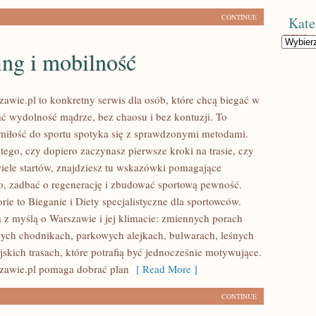
CONTINUE
Kate
Kategorie
ing i mobilność
awie.pl to konkretny serwis dla osób, które chcą biegać w
jać wydolność mądrze, bez chaosu i bez kontuzji. To
 miłość do sportu spotyka się z sprawdzonymi metodami.
tego, czy dopiero zaczynasz pierwsze kroki na trasie, czy
iele startów, znajdziesz tu wskazówki pomagające
, zadbać o regenerację i zbudować sportową pewność.
ie to Bieganie i Diety specjalistyczne dla sportowców.
a z myślą o Warszawie i jej klimacie: zmiennych porach
nych chodnikach, parkowych alejkach, bulwarach, leśnych
jskich trasach, które potrafią być jednocześnie motywujące.
zawie.pl pomaga dobrać plan
[ Read More ]
CONTINUE