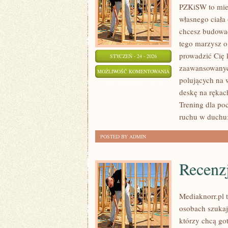
PZKiSW to miej
własnego ciała 
chcesz budować
tego marzysz o 
prowadzić Cię 
STYCZEŃ - 24 - 2026
zaawansowanych
HISTORIE
MOŻLIWOŚĆ KOMENTOWANIA
polujących na 
SUKCESU
ZOSTAŁA WYŁĄCZONA
deskę na rękach
I
Trening dla po
INSPIRACJE
ruchu w duchu
POSTED BY ADMIN
Recenz
Mediaknorr.pl t
osobach szukaj
którzy chcą go