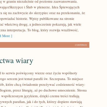
ę w graniu niezależnie od poziomu zaawansowania.
ająceSkrzypce i Ślub w plenerze. Idea Śpiewających
ra się na zachwycie do skrzypiec oraz na przekonaniu, że
 opowiadać historie. Wpisy publikowane na stronie
ć właściwą drogę, a jednocześnie pokazują, jak wiele
na interpretacja. To blog, który rozwija wrażliwość,
 More ]
CONTINUE
ctwa wiary
l to serwis poświęcony wierze oraz życiu wspólnoty
órego sercem jest temat parafii św. Szczepana. To miejsce
sób, które chcą świadomie przeżywać codzienność wiary:
ogiem, przez liturgię, aż po duchowe umocnienie. Strona
z współczesnym językiem, dzięki czemu treści trafiają
wnych parafian, jak i do tych, którzy dopiero stawiają