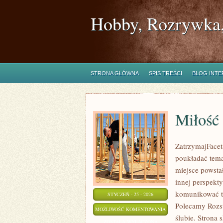
Hobby, Rozrywka,
STRONA GŁÓWNA
SPIS TREŚCI
BLOG INT
Miłość 
ZatrzymajFaceta
poukładać tema
miejsce powsta
innej perspekt
komunikować ta
STYCZEŃ - 25 - 2026
Polecamy Rozst
MIŁOŚĆ
MOŻLIWOŚĆ KOMENTOWANIA
ślubie. Strona 
I
ZOSTAŁA WYŁĄCZONA