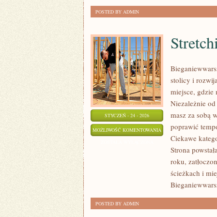
POSTED BY ADMIN
Stretch
Bieganiewwarsz
stolicy i rozwi
miejsce, gdzie
Niezależnie od 
masz za sobą w
STYCZEŃ - 24 - 2026
poprawić tempo
STRETCHING
MOŻLIWOŚĆ KOMENTOWANIA
Ciekawe kategor
I
ZOSTAŁA WYŁĄCZONA
Strona powstał
MOBILNOŚĆ
roku, zatłoczo
ścieżkach i mie
Bieganiewwars
POSTED BY ADMIN