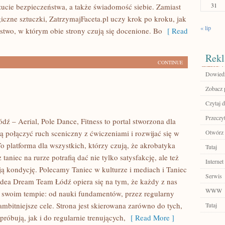
31
zucie bezpieczeństwa, a także świadomość siebie. Zamiast
czne sztuczki, ZatrzymajFaceta.pl uczy krok po kroku, jak
« lip
rstwo, w którym obie strony czują się docenione. Bo
[ Read
Rekl
CONTINUE
Dowiedz
Zobacz 
Czytaj d
Przeczyt
ź – Aerial, Pole Dance, Fitness to portal stworzona dla
ą połączyć ruch sceniczny z ćwiczeniami i rozwijać się w
Otwórz 
To platforma dla wszystkich, którzy czują, że akrobatyka
Tutaj
 taniec na rurze potrafią dać nie tylko satysfakcję, ale też
Internet
ają kondycję. Polecamy Taniec w kulturze i mediach i Taniec
Serwis
 Idea Dream Team Łódź opiera się na tym, że każdy z nas
WWW
swoim tempie: od nauki fundamentów, przez regularny
ambitniejsze cele. Strona jest skierowana zarówno do tych,
Tutaj
próbują, jak i do regularnie trenujących,
[ Read More ]