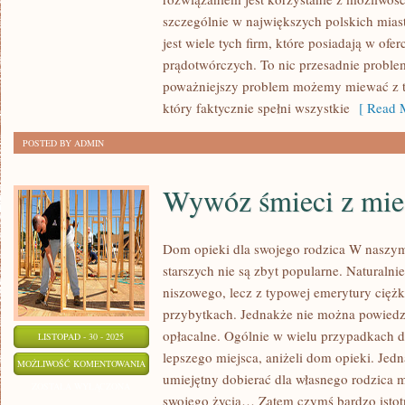
–
szczególnie w największych polskich mias
POSZUKUJEMY
jest wiele tych firm, które posiadają w of
SPECJALISTÓW
prądotwórczych. To nic przesadnie prob
poważniejszy problem możemy miewać z ty
który faktycznie spełni wszystkie
[ Read M
POSTED BY ADMIN
Wywóz śmieci z mie
Dom opieki dla swojego rodzica W naszym
starszych nie są zbyt popularne. Naturalnie
niszowego, lecz z typowej emerytury ciężk
przybytkach. Jednakże nie można powiedzie
opłacalne. Ogólnie w wielu przypadkach dl
LISTOPAD - 30 - 2025
lepszego miejsca, aniżeli dom opieki. Jed
WYWÓZ
MOŻLIWOŚĆ KOMENTOWANIA
umiejętny dobierać dla własnego rodzica mi
ŚMIECI
ZOSTAŁA WYŁĄCZONA
swojego życia… Zatem czymś bardzo istotn