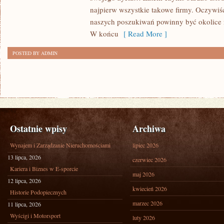
Z
najpierw wszystkie takowe firmy. Oczywiś
MIESZKANIA
naszych poszukiwań powinny być okolice 
W końcu
[ Read More ]
POSTED BY ADMIN
Ostatnie wpisy
Archiwa
Wynajem i Zarządzanie Nieruchomościami
lipiec 2026
13 lipca, 2026
czerwiec 2026
Kariera i Biznes w E-sporcie
maj 2026
12 lipca, 2026
kwiecień 2026
Historie Podopiecznych
marzec 2026
11 lipca, 2026
Wyścigi i Motorsport
luty 2026