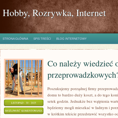
Hobby, Rozrywka, Internet
STRONA GŁÓWNA
SPIS TREŚCI
BLOG INTERNETOWY
Co należy wiedzieć 
przeprowadzkowych
Poszukujemy porządnej firmy przeprowad
domu to bardzo duży koszt, a do tego kon
setek godzin. Jednakże bez wątpienia wart
LISTOPAD - 30 - 2025
będziemy mogli mieszkać w ładnym i po
CO
MOŻLIWOŚĆ KOMENTOWANIA
w krótkim tekście przedstawić wszystko o
NALEŻY
ZOSTAŁA WYŁĄCZONA