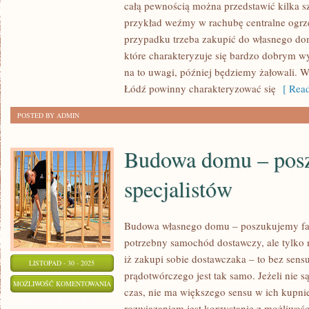
całą pewnością można przedstawić kilka s
WIEDZIEĆ
przykład weźmy w rachubę centralne ogr
ODNOŚNIE
przypadku trzeba zakupić do własnego dom
FIRM
które charakteryzuje się bardzo dobrym w
PRZEPROWADZKOWYCH?
na to uwagi, później będziemy żałowali.
Łódź powinny charakteryzować się
[ Read
POSTED BY ADMIN
Budowa domu – pos
specjalistów
Budowa własnego domu – poszukujemy fac
potrzebny samochód dostawczy, ale tylko n
iż zakupi sobie dostawczaka – to bez sen
LISTOPAD - 30 - 2025
prądotwórczego jest tak samo. Jeżeli nie 
BUDOWA
MOŻLIWOŚĆ KOMENTOWANIA
czas, nie ma większego sensu w ich kupni
DOMU
ZOSTAŁA WYŁĄCZONA
rozwiązaniem jest korzystanie z możliwo