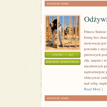
POSTED BY ADMIN
Odżywi
Fitness Station
formę bez chaos
motywacja jest 
powstała z myś
pierwszych pod
STYCZEŃ - 3 - 2026
siły, mięśni i
ODŻYWIANIE
MOŻLIWOŚĆ KOMENTOWANIA
niezdrowych pr
I
ZOSTAŁA WYŁĄCZONA
najważniejsze j
SUPLEMENTACJA
obiecywać cuda
nad sobą: mąd
Read More ]
POSTED BY ADMIN