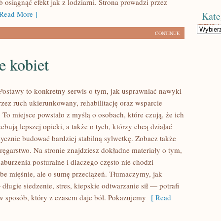
 osiągnąć efekt jak z lodziarni. Strona prowadzi przez
Read More ]
Kate
Kategorie
CONTINUE
e kobiet
ostawy to konkretny serwis o tym, jak usprawniać nawyki
rzez ruch ukierunkowany, rehabilitację oraz wsparcie
. To miejsce powstało z myślą o osobach, które czują, że ich
ebują lepszej opieki, a także o tych, którzy chcą działać
ycznie budować bardziej stabilną sylwetkę. Zobacz także
Kręgarstwo. Na stronie znajdziesz dokładne materiały o tym,
zaburzenia posturalne i dlaczego często nie chodzi
abe mięśnie, ale o sumę przeciążeń. Tłumaczymy, jak
ługie siedzenie, stres, kiepskie odtwarzanie sił — potrafi
 w sposób, który z czasem daje ból. Pokazujemy
[ Read