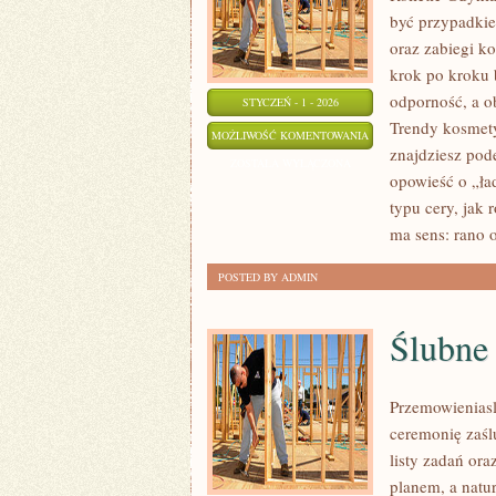
być przypadkiem
oraz zabiegi k
krok po kroku 
odporność, a ob
STYCZEŃ - 1 - 2026
Trendy kosmety
URODA
MOŻLIWOŚĆ KOMENTOWANIA
znajdziesz pode
PO
ZOSTAŁA WYŁĄCZONA
opowieść o „ła
ZABIEGACH
typu cery, jak 
MEDYCZNYCH
ma sens: rano 
POSTED BY ADMIN
Ślubne
Przemowieniasl
ceremonię zaśl
listy zadań ora
planem, a natu