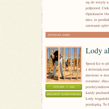
się do wizyty u
ZARZĄDZANIE
półprawd. Ciek
GABINETEM
Opiekunów Osób
STOMATOLOGICZNYM
idea, że profila
ratowanie zębó
POSTED BY ADMIN
Lody a
Speed-Ice to p
z doświadczeni
mrożone w domu
rozumieć, dlac
przekrystalizow
STYCZEŃ - 4 - 2026
każdy pucharek
LODY
MOŻLIWOŚĆ KOMENTOWANIA
Lody wegańskie
ALKOHOLOWE
ZOSTAŁA WYŁĄCZONA
przekąską. To h