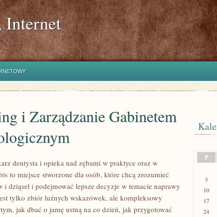
 Internet
ERNETOWY
ing i Zarządzanie Gabinetem
Kale
ologicznym
P
rz dentysta i opieka nad zębami w praktyce oraz w
is to miejsce stworzone dla osób, które chcą zrozumieć
3
 i dziąseł i podejmować lepsze decyzje w temacie naprawy
10
jest tylko zbiór luźnych wskazówek, ale kompleksowy
17
tym, jak dbać o jamę ustną na co dzień, jak przygotować
24