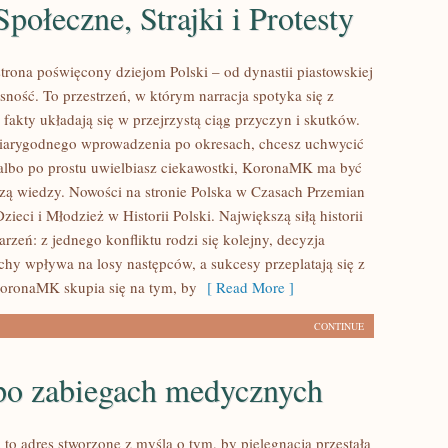
połeczne, Strajki i Protesty
rona poświęcony dziejom Polski – od dynastii piastowskiej
sność. To przestrzeń, w którym narracja spotyka się z
fakty układają się w przejrzystą ciąg przyczyn i skutków.
wiarygodnego wprowadzenia po okresach, chcesz uchwycić
albo po prostu uwielbiasz ciekawostki, KoronaMK ma być
azą wiedzy. Nowości na stronie Polska w Czasach Przemian
zieci i Młodzież w Historii Polski. Największą siłą historii
darzeń: z jednego konfliktu rodzi się kolejny, decyzja
hy wpływa na losy następców, a sukcesy przeplatają się z
KoronaMK skupia się na tym, by
[ Read More ]
CONTINUE
po zabiegach medycznych
 to adres stworzone z myślą o tym, by pielęgnacja przestała