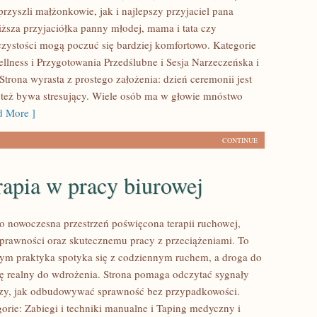
rzyszli małżonkowie, jak i najlepszy przyjaciel pana
iższa przyjaciółka panny młodej, mama i tata czy
czystości mogą poczuć się bardziej komfortowo. Kategorie
ellness i Przygotowania Przedślubne i Sesja Narzeczeńska i
Strona wyrasta z prostego założenia: dzień ceremonii jest
 też bywa stresujący. Wiele osób ma w głowie mnóstwo
 More ]
CONTINUE
rapia w pracy biurowej
to nowoczesna przestrzeń poświęcona terapii ruchowej,
prawności oraz skutecznemu pracy z przeciążeniami. To
rym praktyka spotyka się z codziennym ruchem, a droga do
się realny do wdrożenia. Strona pomaga odczytać sygnały
czy, jak odbudowywać sprawność bez przypadkowości.
orie: Zabiegi i techniki manualne i Taping medyczny i