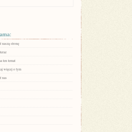
ama:
 naszą stronę
teraz
a ten temat
aj więcej o tym
ź nas