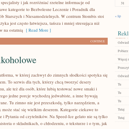
 specjalisty i jak rozróżniać rzetelne informacje od
31
awe kategorie to Bezbolesne Leczenie i Poradnik dla
 Starszych i Niesamodzielnych. W centrum Stombis stoi
« lip
ktyka jest często łatwiejsza, tańsza i mniej stresująca niż
w na ostatnią
[ Read More ]
Rekl
CONTINUE
Odwiedź
Pobierz 
lkoholowe
Więcej n
Przeczyt
latforma, w której zachwyt do zimnych słodkości spotyka się
Odwied
em. To serwis dla tych, którzy chcą tworzyć desery
Tu
, ale też dla osób, które lubią testować nowe smaki i
Tu
zego jedne porcje wychodzą jedwabiste, a inne bywają
Tu
ane. Tu zimno nie jest przeszkodą, tylko narzędziem, a
 może stać się wielkim deserem. Kategorie ciekawe to
Tutaj
 i Pytania od czytelników. Na Speed-Ice gelato nie są tylko
Tutaj
istoria o składnikach, o chłodzeniu, o teksturze i o tym, jak