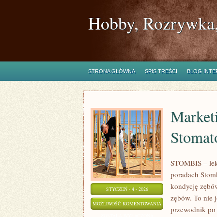
Hobby, Rozrywka,
STRONA GŁÓWNA
SPIS TREŚCI
BLOG INT
Market
Stomat
STOMBIS – leka
poradach Stomb
kondycję zębów
STYCZEŃ - 4 - 2026
zębów. To nie 
MARKETING
MOŻLIWOŚĆ KOMENTOWANIA
przewodnik po 
I
ZOSTAŁA WYŁĄCZONA