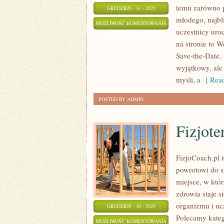
temu zarówno p
GRUDZIEŃ - 31 - 2025
młodego, najbl
ŚLUBNE
MOŻLIWOŚĆ KOMENTOWANIA
uczestnicy uro
TRENDY
ZOSTAŁA WYŁĄCZONA
na stronie to W
Save-the-Date. 
wyjątkowy, ale
myśli, a
[ Read
POSTED BY ADMIN
Fizjote
FizjoCoach.pl 
powrotowi do s
miejsce, w któ
zdrowia staje 
organizmu i u
GRUDZIEŃ - 30 - 2025
Polecamy kateg
FIZJOTERAPIA
MOŻLIWOŚĆ KOMENTOWANIA