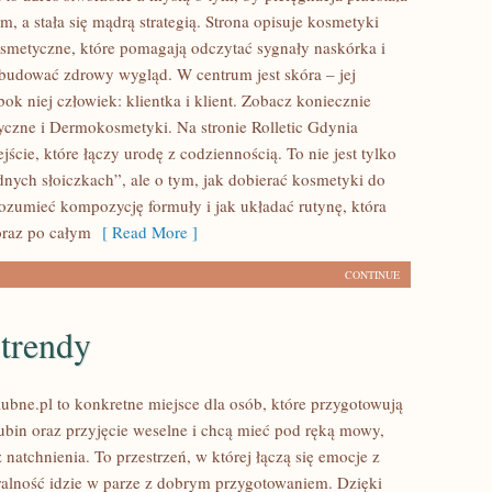
, a stała się mądrą strategią. Strona opisuje kosmetyki
osmetyczne, które pomagają odczytać sygnały naskórka i
budować zdrowy wygląd. W centrum jest skóra – jej
ok niej człowiek: klientka i klient. Zobacz koniecznie
czne i Dermokosmetyki. Na stronie Rolletic Gdynia
jście, które łączy urodę z codziennością. To nie jest tylko
dnych słoiczkach”, ale o tym, jak dobierać kosmetyki do
rozumieć kompozycję formuły i jak układać rutynę, która
oraz po całym
[ Read More ]
CONTINUE
 trendy
ubne.pl to konkretne miejsce dla osób, które przygotowują
ubin oraz przyjęcie weselne i chcą mieć pod ręką mowy,
z natchnienia. To przestrzeń, w której łączą się emocje z
ralność idzie w parze z dobrym przygotowaniem. Dzięki