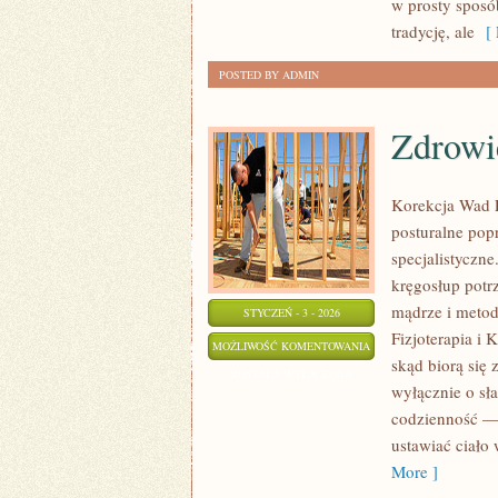
w prosty sposób
tradycję, ale
[ 
POSTED BY ADMIN
Zdrowi
Korekcja Wad P
posturalne pop
specjalistyczne
kręgosłup potrz
mądrze i metod
STYCZEŃ - 3 - 2026
Fizjoterapia i 
ZDROWIE
MOŻLIWOŚĆ KOMENTOWANIA
skąd biorą się 
KOBIET
ZOSTAŁA WYŁĄCZONA
wyłącznie o sł
codzienność — d
ustawiać ciało
More ]