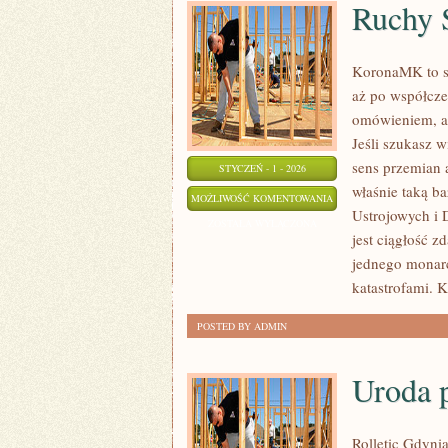
Ruchy S
KoronaMK to st
aż po współcze
omówieniem, a 
Jeśli szukasz 
sens przemian 
STYCZEŃ - 1 - 2026
właśnie taką b
RUCHY
MOŻLIWOŚĆ KOMENTOWANIA
Ustrojowych i D
SPOŁECZNE,
ZOSTAŁA WYŁĄCZONA
jest ciągłość z
STRAJKI
jednego monarc
I
katastrofami. 
PROTESTY
POSTED BY ADMIN
Uroda 
Rolletic Gdynia