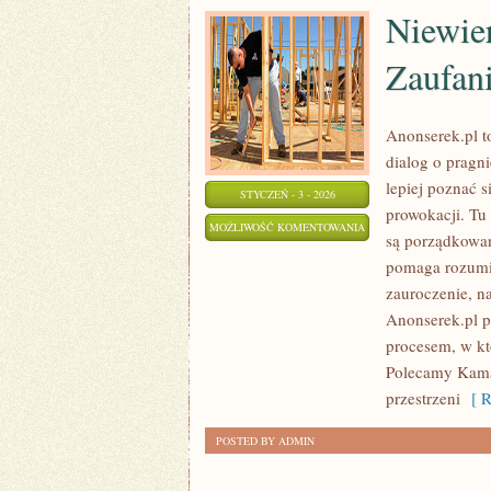
Niewie
Zaufan
Anonserek.pl to
dialog o pragni
lepiej poznać s
STYCZEŃ - 3 - 2026
prowokacji. Tu 
NIEWIERNOŚĆ,
MOŻLIWOŚĆ KOMENTOWANIA
są porządkowa
ZDRADY
ZOSTAŁA WYŁĄCZONA
pomaga rozumie
I
zauroczenie, na
ODBUDOWA
Anonserek.pl p
ZAUFANIA
procesem, w któ
Polecamy Kamas
przestrzeni
[ R
POSTED BY ADMIN