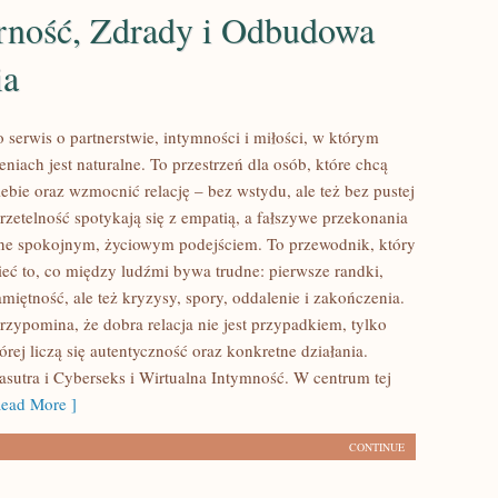
rność, Zdrady i Odbudowa
ia
 serwis o partnerstwie, intymności i miłości, w którym
eniach jest naturalne. To przestrzeń dla osób, które chcą
iebie oraz wzmocnić relację – bez wstydu, ale też bez pustej
rzetelność spotykają się z empatią, a fałszywe przekonania
ne spokojnym, życiowym podejściem. To przewodnik, który
ć to, co między ludźmi bywa trudne: pierwsze randki,
miętność, ale też kryzysy, spory, oddalenie i zakończenia.
rzypomina, że dobra relacja nie jest przypadkiem, tylko
rej liczą się autentyczność oraz konkretne działania.
utra i Cyberseks i Wirtualna Intymność. W centrum tej
ead More ]
CONTINUE