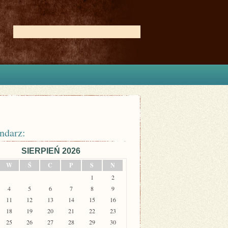
ndarz:
SIERPIEŃ 2026
W
Ś
C
P
S
N
1
2
4
5
6
7
8
9
11
12
13
14
15
16
18
19
20
21
22
23
25
26
27
28
29
30