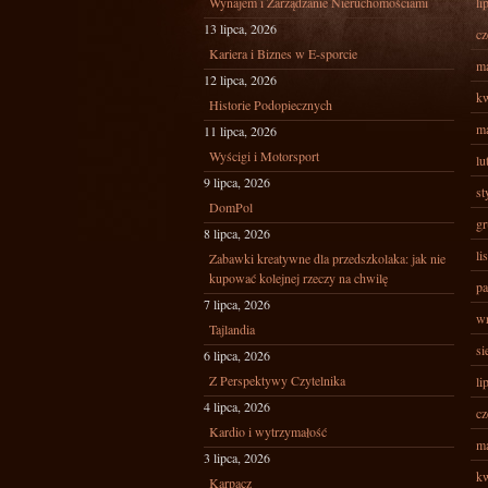
Wynajem i Zarządzanie Nieruchomościami
li
13 lipca, 2026
cz
Kariera i Biznes w E-sporcie
ma
12 lipca, 2026
kw
Historie Podopiecznych
ma
11 lipca, 2026
Wyścigi i Motorsport
lu
9 lipca, 2026
st
DomPol
gr
8 lipca, 2026
li
Zabawki kreatywne dla przedszkolaka: jak nie
kupować kolejnej rzeczy na chwilę
pa
7 lipca, 2026
wr
Tajlandia
si
6 lipca, 2026
Z Perspektywy Czytelnika
li
4 lipca, 2026
cz
Kardio i wytrzymałość
ma
3 lipca, 2026
kw
Karpacz