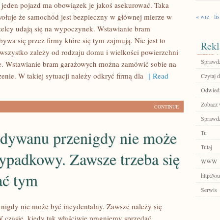
 jeden pojazd ma obowiązek je jakoś asekurować. Taka
ołuje że samochód jest bezpieczny w głównej mierze w
« wrz
lis
elcy udają się na wypoczynek. Wstawianie bram
wa się przez firmy które się tym zajmują. Nie jest to
Rekl
wszystko zależy od rodzaju domu i wielkości powierzchni
Sprawdź
je. Wstawianie bram garażowych można zamówić sobie na
nie. W takiej sytuacji należy odkryć firmą dla
[ Read
Czytaj d
Odwiedź
Zobacz 
CONTINUE
Sprawdź
dywanu przenigdy nie może
Tu
Tutaj
ypadkowy. Zawsze trzeba się
WWW
ać tym
http://o
Serwis
igdy nie może być incydentalny. Zawsze należy się
 czasie, kiedy tak właściwie pragniemy sprzedać