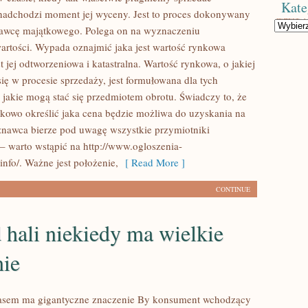
Kate
nadchodzi moment jej wyceny. Jest to proces dokonywany
Kategorie
nawcę majątkowego. Polega on na wyznaczeniu
artości. Wypada oznajmić jaka jest wartość rynkowa
est jej odtworzeniowa i katastralna. Wartość rynkowa, o jakiej
ię w procesie sprzedaży, jest formułowana dla tych
 jakie mogą stać się przedmiotem obrotu. Świadczy to, że
owo określić jaka cena będzie możliwa do uzyskania na
nawca bierze pod uwagę wszystkie przymiotniki
– warto wstąpić na http://www.ogloszenia-
nfo/. Ważne jest położenie,
[ Read More ]
CONTINUE
hali niekiedy ma wielkie
nie
zasem ma gigantyczne znaczenie By konsument wchodzący