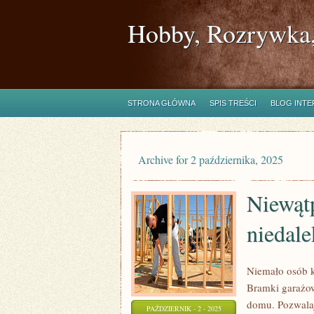
Hobby, Rozrywka,
STRONA GŁÓWNA
SPIS TREŚCI
BLOG INT
Archive for 2 października, 2025
Niewątp
niedale
Niemało osób k
Bramki garażow
domu. Pozwala
PAŹDZIERNIK - 2 - 2025