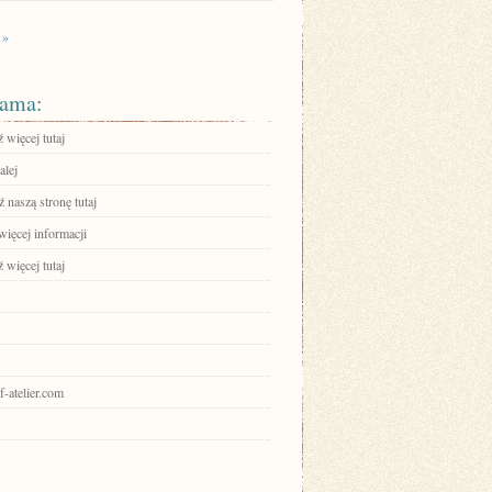
 »
ama:
 więcej tutaj
alej
 naszą stronę tutaj
więcej informacji
 więcej tutaj
uf-atelier.com