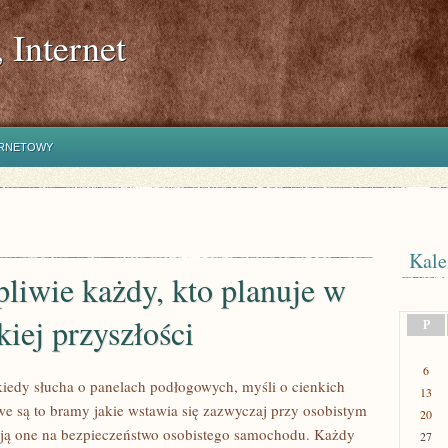
 Internet
ERNETOWY
Kale
liwie każdy, kto planuje w
kiej przyszłości
P
6
iedy słucha o panelach podłogowych, myśli o cienkich
13
e są to bramy jakie wstawia się zazwyczaj przy osobistym
20
ją one na bezpieczeństwo osobistego samochodu. Każdy
27