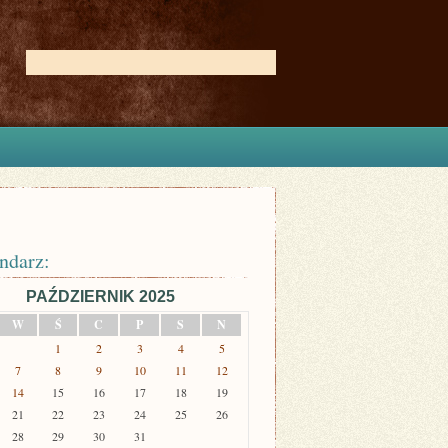
ndarz:
PAŹDZIERNIK 2025
W
Ś
C
P
S
N
1
2
3
4
5
7
8
9
10
11
12
14
15
16
17
18
19
21
22
23
24
25
26
28
29
30
31