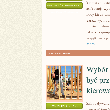
kto ma chociaż
NIEWĄTPLIWIE
MOŻLIWOŚĆ KOMENTOWANIA
asekuracja wyw
KAŻDY,
ZOSTAŁA WYŁĄCZONA
nocy kiedy wsz
KTO
garażowych odby
PLANUJE
proste bowiem 
W
jaka on zajmu
NIEDALEKIEJ
wyjątkowe życze
PRZYSZŁOŚCI
More ]
POSTED BY ADMIN
Wybór 
być prz
kierow
Zakup dywanu n
PAŹDZIERNIK - 2 - 2025
kierować tym W