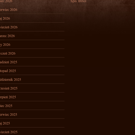
piec 2026
Spis Treści
erwiec 2026
j 2026
iecień 2026
rzec 2026
ty 2026
yczeń 2026
udzień 2025
stopad 2025
ździernik 2025
zesień 2025
erpień 2025
piec 2025
erwiec 2025
j 2025
iecień 2025