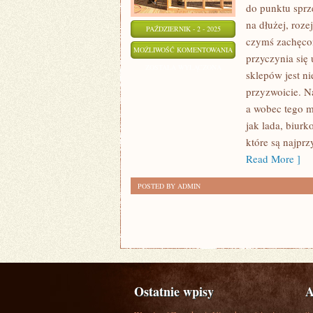
do punktu sprz
na dłużej, roz
PAŹDZIERNIK - 2 - 2025
czymś zachęco
WYGLĄD
MOŻLIWOŚĆ KOMENTOWANIA
przyczynia się
HALI
ZOSTAŁA WYŁĄCZONA
sklepów jest ni
NIEKIEDY
przyzwoicie. Na
MA
a wobec tego mi
WIELKIE
jak lada, biur
ZNACZENIE
które są najpr
Read More ]
POSTED BY ADMIN
Ostatnie wpisy
A