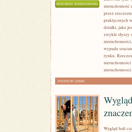
WYBÓR
MOŻLIWOŚĆ KOMENTOWANIA
nieruchomość 
DYWANU
ZOSTAŁA WYŁĄCZONA
przez rzeczoz
PRZENIGDY
praktycznych w
NIE
działki, jaka j
MOŻE
zwykle słyszy s
BYĆ
nieruchomości,
wypada szacunk
PRZYPADKOWY.
rynku. Rzeczoz
ZAWSZE
nieruchomości 
TRZEBA
nieruchomosci.i
SIĘ
KIEROWAĆ
POSTED BY ADMIN
TYM
Wygląd 
znacze
Wygląd hali c