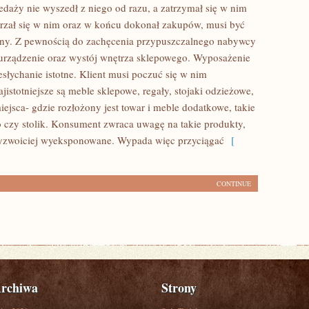
edaży nie wyszedł z niego od razu, a zatrzymał się w nim
ejrzał się w nim oraz w końcu dokonał zakupów, musi być
ny. Z pewnością do zachęcenia przypuszczalnego nabywcy
 urządzenie oraz wystój wnętrza sklepowego. Wyposażenie
esłychanie istotne. Klient musi poczuć się w nim
jistotniejsze są meble sklepowe, regały, stojaki odzieżowe,
ejsca- gdzie rozłożony jest towar i meble dodatkowe, takie
ko czy stolik. Konsument zwraca uwagę na takie produkty,
zyzwoiciej wyeksponowane. Wypada więc przyciągać
[
CONTINUE
rchiwa
Strony