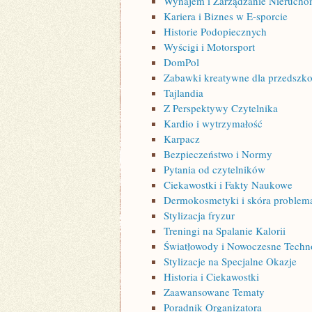
Wynajem i Zarządzanie Nierucho
Kariera i Biznes w E-sporcie
Historie Podopiecznych
Wyścigi i Motorsport
DomPol
Zabawki kreatywne dla przedszkol
Tajlandia
Z Perspektywy Czytelnika
Kardio i wytrzymałość
Karpacz
Bezpieczeństwo i Normy
Pytania od czytelników
Ciekawostki i Fakty Naukowe
Dermokosmetyki i skóra problem
Stylizacja fryzur
Treningi na Spalanie Kalorii
Światłowody i Nowoczesne Techn
Stylizacje na Specjalne Okazje
Historia i Ciekawostki
Zaawansowane Tematy
Poradnik Organizatora