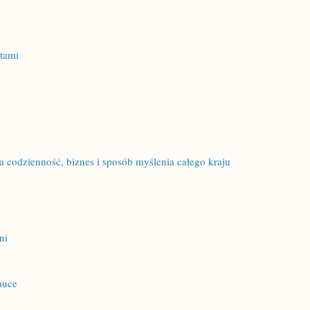
tami
iła codzienność, biznes i sposób myślenia całego kraju
ni
auce