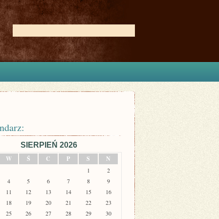
ndarz:
SIERPIEŃ 2026
W
Ś
C
P
S
N
1
2
4
5
6
7
8
9
11
12
13
14
15
16
18
19
20
21
22
23
25
26
27
28
29
30