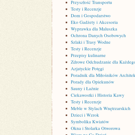
Przyszłość Transportu
Testy i Recenzje
Dom i Gospodarstwo
Eko Gadżety i Akcesoria
Wyprawka dla Maluszka
Ochrona Danych Osobowych
Szlaki i Trasy Wodne
Testy i Recenzje
Przepisy kulinarne
Zdrowe Odchudzanie dla Każdeg
Azjatyckie Potęgi
Poradnik dla Miłośników Archite
Porady dla Opiekunów
Sauny i Łaźnie
Ciekawostki i Historia Kawy
Testy i Recenzje
Meble w Stylach Wnętrzarskich
Dzieci i Wzrok
Symbolika Kwiatów
Okna i Stolarka Otworowa
Wiara na Co Dzień