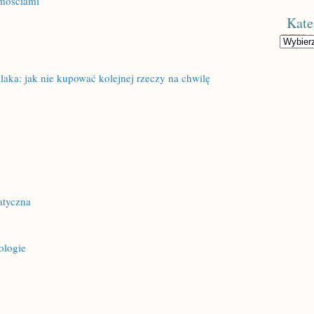
mościami
Kate
Kategorie
aka: jak nie kupować kolejnej rzeczy na chwilę
atyczna
ologie