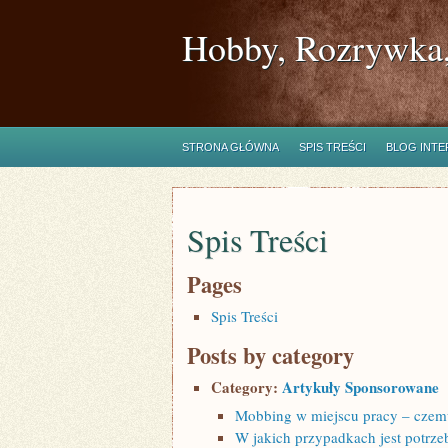
Hobby, Rozrywka,
STRONA GŁÓWNA
SPIS TREŚCI
BLOG INT
Spis Treści
Pages
Spis Treści
Posts by category
Category:
Artykuły Sponsorowane
Mobbing w miejscu pracy – czem
W jakich przypadkach jest potrz