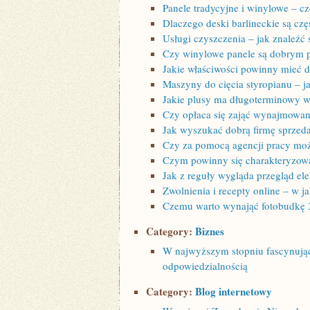
Panele tradycyjne i winylowe – c
Dlaczego deski barlineckie są cz
Usługi czyszczenia – jak znaleźć
Czy winylowe panele są dobrym 
Jakie właściwości powinny mieć 
Maszyny do cięcia styropianu – j
Jakie plusy ma długoterminowy 
Czy opłaca się zająć wynajmowan
Jak wyszukać dobrą firmę sprzeda
Czy za pomocą agencji pracy moż
Czym powinny się charakteryzow
Jak z reguły wygląda przegląd e
Zwolnienia i recepty online – w 
Czemu warto wynająć fotobudkę 
Category:
Biznes
W najwyższym stopniu fascynujące 
odpowiedzialnością
Category:
Blog internetowy