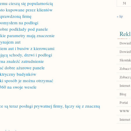
zemu cieszą się popularnością
31
ęsto kupowane przez klientów
 sprawdzoną firmę
« lip
pomysłem na podłogi
dobre podkłady pod panele
Rekl
akie parametry mają znaczenie
wynajem aut
Dowiedz 
iem aut i busów z kierowcami
Dowiedz 
jącą schody, drzwi i podłogi
Skontakt
na znaleźć zatrudnienie
ać dobre ażurowe panele
Zobacz 
lektryczny budynków
Zobacz 
jaki sposób je można otrzymać
Internet
360 na swoje wesele
Blog
Portal
są teraz posługi prywatnej firmy, łączy się z znaczną
WWW
Internet