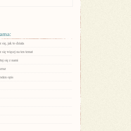
ama:
się, jak to działa
się więcej na ten temat
uj się z nami
teraz
pełen opis