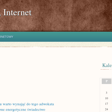
 Internet
ERNETOWY
Kale
P
3
10
u warto wynająć do tego adwokata
17
ebne energetyczne świadectwo
24