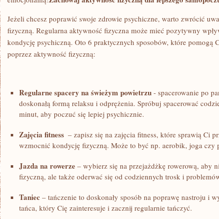
Jeżeli chcesz poprawić swoje zdrowie psychiczne, warto ‍zwrócić u
fizyczną. ⁤Regularna aktywność fizyczna może mieć pozytywny wpływ
kondycję psychiczną. Oto⁤ 6 praktycznych sposobów,⁣ które pomogą 
poprzez aktywność fizyczną:
Regularne spacery na świeżym powietrzu
⁢- spacerowanie po par
doskonałą formą relaksu⁣ i⁤ odprężenia. Spróbuj ⁣spacerować codzi
minut, aby poczuć się​ lepiej psychicznie.
Zajęcia ​fitness
‌ – zapisz się na zajęcia ​fitness, które sprawią Ci 
wzmocnić⁣ kondycję fizyczną. Może to być np. ​aerobik, joga ⁤czy
Jazda na rowerze
– wybierz się na przejażdżkę⁣ rowerową,⁤ aby n
fizyczną, ale także oderwać się⁢ od codziennych trosk i problemó
Taniec
– tańczenie to ‌doskonały sposób ‌na poprawę nastroju i‍ wy
tańca, ​który Cię zainteresuje i zacznij regularnie tańczyć.