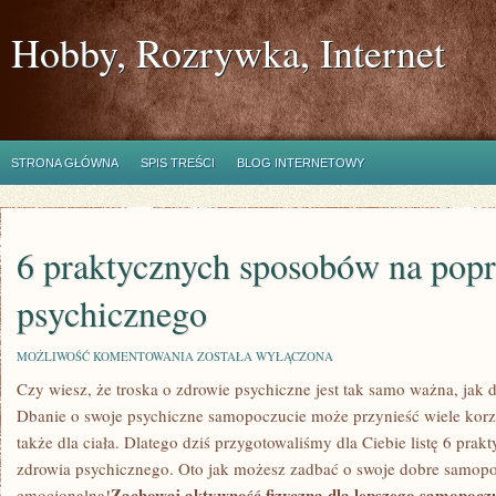
Hobby, Rozrywka, Internet
STRONA GŁÓWNA
SPIS TREŚCI
BLOG INTERNETOWY
6 praktycznych sposobów na pop
psychicznego
6
MOŻLIWOŚĆ KOMENTOWANIA
ZOSTAŁA WYŁĄCZONA
PRAKTYCZNYCH
Czy wiesz, że troska o zdrowie psychiczne jest​ tak⁣ samo ważna, jak
SPOSOBÓW
NA
‍Dbanie o swoje psychiczne samopoczucie‍ może przynieść ⁤wiele korzyś
POPRAWĘ
ZDROWIA
także​ dla ciała. Dlatego dziś ⁢przygotowaliśmy dla Ciebie listę 6 p
PSYCHICZNEGO
zdrowia​ psychicznego. ‌Oto jak możesz zadbać o swoje dobre samop
Zachowaj aktywność⁤ fizyczną​ dla lepszego ⁣samopocz
emocjonalną!