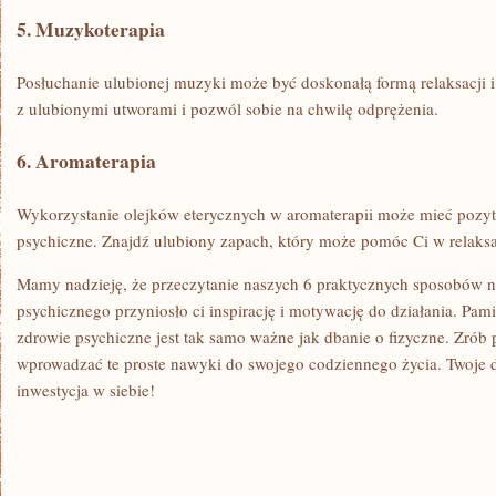
5. ⁤Muzykoterapia
Posłuchanie‍ ulubionej ​muzyki może ⁣być doskonałą formą relaksacji⁣ i 
z⁣ ulubionymi utworami ⁤i pozwól sobie ​na chwilę odprężenia.
6. Aromaterapia
Wykorzystanie olejków eterycznych w ⁣aromaterapii ⁢może⁢ mieć poz
psychiczne. Znajdź ‌ulubiony zapach, który może pomóc Ci w relaksac
Mamy nadzieję, ⁣że przeczytanie naszych 6 praktycznych sposobów 
psychicznego przyniosło ci inspirację i motywację do działania. Pamię
zdrowie psychiczne jest tak samo⁤ ważne jak dbanie o fizyczne. ‍Zrób p
⁣wprowadzać ‍te proste nawyki do swojego​ codziennego życia. Twoje 
inwestycja w siebie!