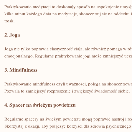
Praktykowanie medytacji to doskonały sposób na uspokojenie umysłu‍ i
kilka‍ minut⁢ każdego dnia na medytację, skoncentruj ‌się na oddechu i
trosk.
2. Joga
Joga nie ⁢tylko ​poprawia elastyczność ‍ciała, ale ‌również pomaga w
emocjonalnego. Regularne praktykowanie⁣ jogi może zmniejszyć uczuc
3.⁢ Mindfulness
Praktykowanie mindfulness czyli uważności, polega na skoncentrowani
Pozwala to zmniejszyć rozproszenie i zwiększyć świadomość siebie.
4.⁤ Spacer ⁣na świeżym powietrzu
Regularne spacery na świeżym powietrzu mogą poprawić nastrój i r
Skorzystaj z okazji, aby⁢ połączyć‍ korzyści dla‍ zdrowia psychiczneg