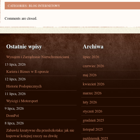
CATEGORIES:
BLOG INTERNETOWY
Comments are closed.
Ostatnie wpisy
Archiwa
Wynajem i Zarządzanie Nieruchomościami
lipiec 2026
13 lipca, 2026
czerwiec 2026
Kariera i Biznes w E-sporcie
maj 2026
12 lipca, 2026
kwiecień 2026
Historie Podopiecznych
marzec 2026
11 lipca, 2026
Wyścigi i Motorsport
luty 2026
9 lipca, 2026
styczeń 2026
DomPol
grudzień 2025
8 lipca, 2026
listopad 2025
Zabawki kreatywne dla przedszkolaka: jak nie
kupować kolejnej rzeczy na chwilę
październik 2025