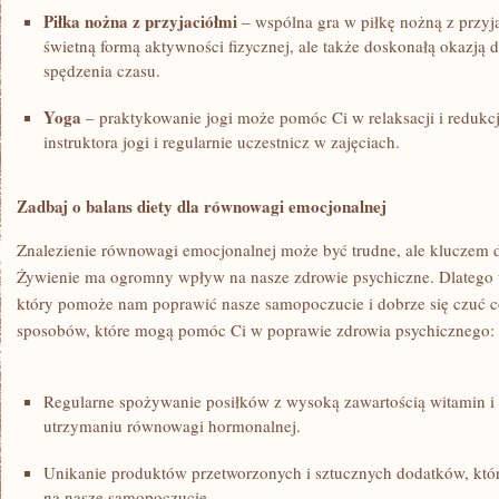
Piłka nożna z przyjaciółmi
– wspólna gra ‍w piłkę ‍nożną z przyja
świetną formą aktywności ‍fizycznej, ale także doskonałą okazją d
spędzenia czasu.
Yoga
– praktykowanie‍ jogi⁤ może pomóc ‍Ci w relaksacji i ⁣redukcj
instruktora jogi⁢ i ⁢regularnie ​uczestnicz w ​zajęciach.
Zadbaj o balans diety dla ⁣równowagi​ emocjonalnej
Znalezienie równowagi emocjonalnej może być trudne, ale kluczem do
Żywienie ‌ma ogromny wpływ na​ nasze zdrowie psychiczne. Dlatego ​
który pomoże nam poprawić ⁤nasze ​samopoczucie⁢ i dobrze się ⁣czuć‍ 
sposobów, które mogą ‌pomóc⁣ Ci w​ poprawie zdrowia psychicznego:
Regularne ⁤spożywanie​ posiłków z ⁢wysoką‌ zawartością witamin⁢ i⁤
utrzymaniu równowagi hormonalnej.
Unikanie produktów ⁤przetworzonych i sztucznych dodatków, kt
na nasze samopoczucie.