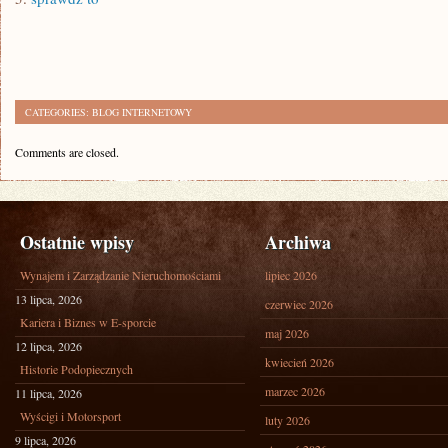
CATEGORIES:
BLOG INTERNETOWY
Comments are closed.
Ostatnie wpisy
Archiwa
Wynajem i Zarządzanie Nieruchomościami
lipiec 2026
13 lipca, 2026
czerwiec 2026
Kariera i Biznes w E-sporcie
maj 2026
12 lipca, 2026
kwiecień 2026
Historie Podopiecznych
marzec 2026
11 lipca, 2026
Wyścigi i Motorsport
luty 2026
9 lipca, 2026