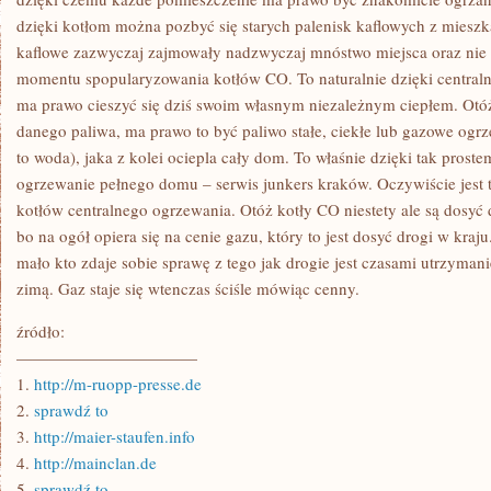
dzięki kotłom można pozbyć się starych palenisk kaflowych z miesz
kaflowe zazwyczaj zajmowały nadzwyczaj mnóstwo miejsca oraz nie 
momentu spopularyzowania kotłów CO. To naturalnie dzięki centra
ma prawo cieszyć się dziś swoim własnym niezależnym ciepłem. Otóż
danego paliwa, ma prawo to być paliwo stałe, ciekłe lub gazowe ogrze
to woda), jaka z kolei ociepla cały dom. To właśnie dzięki tak prost
ogrzewanie pełnego domu – serwis junkers kraków. Oczywiście jest 
kotłów centralnego ogrzewania. Otóż kotły CO niestety ale są dosyć
bo na ogół opiera się na cenie gazu, który to jest dosyć drogi w kr
mało kto zdaje sobie sprawę z tego jak drogie jest czasami utrzyma
zimą. Gaz staje się wtenczas ściśle mówiąc cenny.
źródło:
———————————
1.
http://m-ruopp-presse.de
2.
sprawdź to
3.
http://maier-staufen.info
4.
http://mainclan.de
5.
sprawdź to