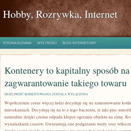
Hobby, Rozrywka, Internet
STRONA GŁÓWNA
SPIS TREŚCI
BLOG INTERNETOWY
Kontenery to kapitalny sposób na
zagwarantowanie takiego towaru
KONTENERY
MOŻLIWOŚĆ KOMENTOWANIA
ZOSTAŁA WYŁĄCZONA
TO
Współcześnie coraz więcej ludzi decyduje się na zamontowanie kot
KAPITALNY
SPOSÓB
mieszkaniach. Decydują się na to z tego baczenia, iż taki piec umoż
NA
ZAGWARANTOWANIE
naturalnie dzięki czemu odpada kłopot ogrzania obiektu na zimę. K
TAKIEGO
wynalazkiem czasów. Gwarantują one podgrzanie wody oraz wtłoczeni
TOWARU
dzięki czemu każde pomieszczenie ma prawo być znakomicie ogrzane.