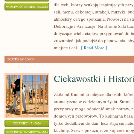
dla tych, którzy szukają inspirujących p
PORADNIK
MOŻLIWOŚĆ KOMENTOWANIA
sali, menu, dekoracji, atrakcji, muzyki, b
ORGANIZATORA
ZOSTAŁA WYŁĄCZONA
atmosfery całego spotkania. Nowości na st
Dekoracje i Aranżacje. Na stronie Sala La
dotyczące wielu etapów przygotowań do i
zrozumieć, jak podejść do planowania, ab
miejsce i cel.
[ Read More ]
POSTED BY ADMIN
Ciekawostki i Histor
Zioła od Kuchni to miejsce dla osób, które
aromatyczne w codziennym życiu. Strona sk
przyprawy mogą odmienić smak potraw, na
domowych przetworów. To kulinarna baza w
tylko dodatkiem do dań, lecz stają się na
CZERWIEC - 7 - 2026
kuchnię. Serwis pokazuje, że koperek mo
CIEKAWOSTKI
MOŻLIWOŚĆ KOMENTOWANIA