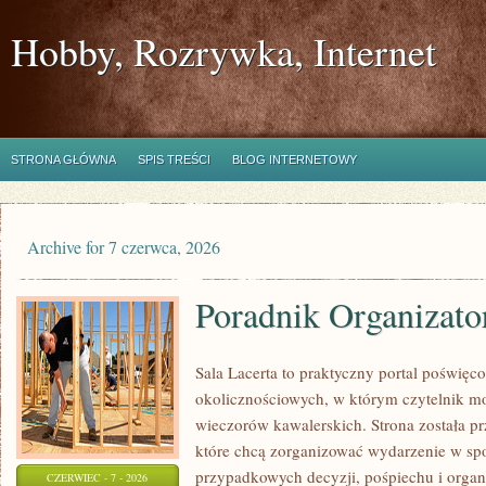
Hobby, Rozrywka, Internet
STRONA GŁÓWNA
SPIS TREŚCI
BLOG INTERNETOWY
Archive for 7 czerwca, 2026
Poradnik Organizato
Sala Lacerta to praktyczny portal poświęc
okolicznościowych, w którym czytelnik m
wieczorów kawalerskich. Strona została p
które chcą zorganizować wydarzenie w sp
przypadkowych decyzji, pośpiechu i organ
CZERWIEC - 7 - 2026