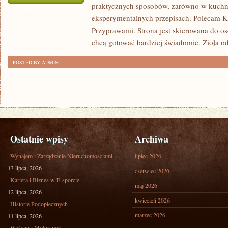
praktycznych sposobów, zarówno w kuchni t
I
ZOSTAŁA WYŁĄCZONA
eksperymentalnych przepisach. Polecam Ku
HISTORIA
Przyprawami. Strona jest skierowana do o
chcą gotować bardziej świadomie. Zioła 
POSTED BY ADMIN
Ostatnie wpisy
Archiwa
Wynajem i Zarządzanie Nieruchomościami
lipiec 2026
13 lipca, 2026
czerwiec 2026
Kariera i Biznes w E-sporcie
maj 2026
12 lipca, 2026
kwiecień 2026
Historie Podopiecznych
marzec 2026
11 lipca, 2026
Wyścigi i Motorsport