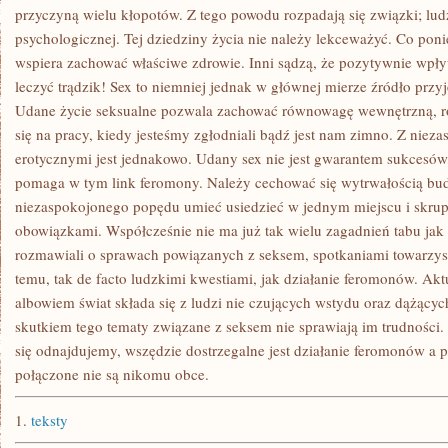
MAŁA
przyczyną wielu kłopotów. Z tego powodu rozpadają się związki; lud
psychologicznej. Tej dziedziny życia nie należy lekceważyć. Co poni
wspiera zachować właściwe zdrowie. Inni sądzą, że pozytywnie wpł
leczyć trądzik! Sex to niemniej jednak w głównej mierze źródło prz
Udane życie seksualne pozwala zachować równowagę wewnętrzną, ro
się na pracy, kiedy jesteśmy zgłodniali bądź jest nam zimno. Z nie
erotycznymi jest jednakowo. Udany sex nie jest gwarantem sukcesów
pomaga w tym link feromony. Należy cechować się wytrwałością bu
niezaspokojonego popędu umieć usiedzieć w jednym miejscu i skrup
obowiązkami. Współcześnie nie ma już tak wielu zagadnień tabu jak 
rozmawiali o sprawach powiązanych z seksem, spotkaniami towarzy
temu, tak de facto ludzkimi kwestiami, jak działanie feromonów. Aktu
albowiem świat składa się z ludzi nie czujących wstydu oraz dążącyc
skutkiem tego tematy związane z seksem nie sprawiają im trudności
się odnajdujemy, wszędzie dostrzegalne jest działanie feromonów a p
połączone nie są nikomu obce.
1.
teksty