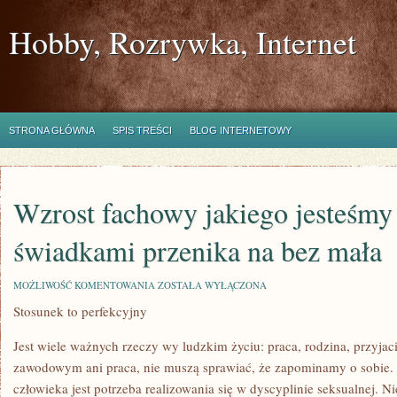
Hobby, Rozrywka, Internet
STRONA GŁÓWNA
SPIS TREŚCI
BLOG INTERNETOWY
Wzrost fachowy jakiego jesteśm
świadkami przenika na bez mała
WZROST
MOŻLIWOŚĆ KOMENTOWANIA
ZOSTAŁA WYŁĄCZONA
FACHOWY
Stosunek to perfekcyjny
JAKIEGO
JESTEŚMY
CHWILOWO
Jest wiele ważnych rzeczy wy ludzkim życiu: praca, rodzina, przyja
ŚWIADKAMI
PRZENIKA
zawodowym ani praca, nie muszą sprawiać, że zapominamy o sobie.
NA
człowieka jest potrzeba realizowania się w dyscyplinie seksualnej. 
BEZ