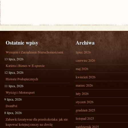
Ostatnie wpisy
Archiwa
Wynajem i Zarządzanie Nieruchomościami
lipiec 2026
13 lipca, 2026
czerwiec 2026
Kariera i Biznes w E-sporcie
maj 2026
12 lipca, 2026
kwiecień 2026
Historie Podopiecznych
marzec 2026
11 lipca, 2026
Wyścigi i Motorsport
luty 2026
9 lipca, 2026
styczeń 2026
DomPol
grudzień 2025
8 lipca, 2026
listopad 2025
Zabawki kreatywne dla przedszkolaka: jak nie
kupować kolejnej rzeczy na chwilę
październik 2025