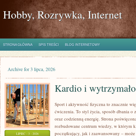
Hobby, Rozrywka, Internet
STRONA GŁÓWNA
SPIS TREŚCI
BLOG INTERNETOWY
Archive for 3 lipca, 2026
Kardio i wytrzymało
Sport i aktywność fizyczna to znacznie wię
ćwiczenia. To styl życia, sposób dbania o
oraz codzienną energię. Strona poświęcona
rozbudowane centrum wiedzy, w którym k
początkujący, jak i zaawansowany – może 
LIPIEC - 3 - 2026