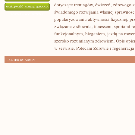
dotyczące treningów, ćwiczeń, zdrowego st
KARDIO
MOŻLIWOŚĆ KOMENTOWANIA
świadomego rozwijania własnej sprawności
I
ZOSTAŁA WYŁĄCZONA
popularyzowaniu aktywności fizycznej, pr
WYTRZYMAŁOŚĆ
związane z siłownią, fitnessem, sportami r
funkcjonalnym, bieganiem, jazdą na rowerz
szeroko rozumianym zdrowiem. Opis opier
w serwisie. Polecam Zdrowie i regeneracja
POSTED BY ADMIN