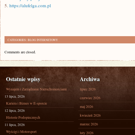
5.
https://alufelga.com.pl
CATEGORIES:
BLOG INTERNETOWY
Comments are closed.
Ostatnie wpisy
Archiwa
Wynajem i Zarządzanie Nieruchomościami
lipiec 2026
13 lipca, 2026
czerwiec 2026
Kariera i Biznes w E-sporcie
maj 2026
12 lipca, 2026
kwiecień 2026
Historie Podopiecznych
marzec 2026
11 lipca, 2026
Wyścigi i Motorsport
luty 2026