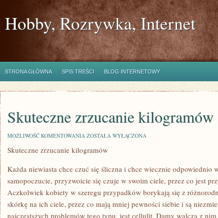
Hobby, Rozrywka, Internet
STRONA GŁÓWNA
SPIS TREŚCI
BLOG INTERNETOWY
Skuteczne zrzucanie kilogramów
SKUTECZNE
MOŻLIWOŚĆ KOMENTOWANIA
ZOSTAŁA WYŁĄCZONA
ZRZUCANIE
Skuteczne zrzucanie kilogramów
KILOGRAMÓW
Każda niewiasta chce czuć się śliczna i chce wiecznie odpowiednio 
samopoczucie, przyzwoicie się czuje w swoim ciele, przez co jest prz
Aczkolwiek kobiety w szeregu przypadków borykają się z różnorodn
skórkę na ich ciele, przez co mają mniej pewności siebie i są niezm
najczęstszych problemów tego typu, jest cellulit. Damy walczą z ni