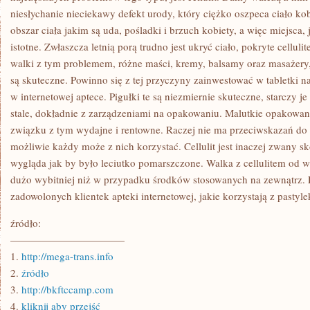
niesłychanie nieciekawy defekt urody, który ciężko oszpeca ciało ko
obszar ciała jakim są uda, pośladki i brzuch kobiety, a więc miejsca,
istotne. Zwłaszcza letnią porą trudno jest ukryć ciało, pokryte cellul
walki z tym problemem, różne maści, kremy, balsamy oraz masażery,
są skuteczne. Powinno się z tej przyczyny zainwestować w tabletki na
w internetowej aptece. Pigułki te są niezmiernie skuteczne, starczy 
stale, dokładnie z zarządzeniami na opakowaniu. Malutkie opakowani
związku z tym wydajne i rentowne. Raczej nie ma przeciwskazań do
możliwie każdy może z nich korzystać. Cellulit jest inaczej zwany 
wygląda jak by było leciutko pomarszczone. Walka z cellulitem od w
dużo wybitniej niż w przypadku środków stosowanych na zewnątrz. 
zadowolonych klientek apteki internetowej, jakie korzystają z pastylek
źródło:
———————————
1.
http://mega-trans.info
2.
źródło
3.
http://bkftccamp.com
4.
kliknij aby przejść