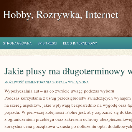
Hobby, Rozrywka, Internet
STRONA GŁÓWNA
SPIS TREŚCI
BLOG INTERNETOWY
Jakie plusy ma długoterminowy 
JAKIE
MOŻLIWOŚĆ KOMENTOWANIA
ZOSTAŁA WYŁĄCZONA
PLUSY
Wypożyczalnia aut – na co zwrócić uwagę podczas wyboru
MA
DŁUGOTERMINOWY
Podczas korzystania z usług przedsiębiorstw świadczących wynajem 
WYNAJEM
AUT
na szereg aspektów, jakie wpływają bezpośrednio na wygodę oraz łą
pojazdu. W pierwszej kolejności istotne jest, aby zapoznać się dok
z ograniczeniem przebiegu oraz zakresem ochrony ubezpieczeniowej.
korzystna cena początkowa wzrasta po doliczeniu opłat dodatkowych,