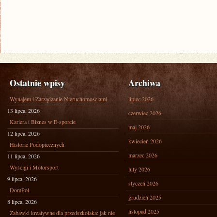
Ostatnie wpisy
Archiwa
Wynajem i Zarządzanie Nieruchomościami
lipiec 2026
13 lipca, 2026
czerwiec 2026
Kariera i Biznes w E-sporcie
maj 2026
12 lipca, 2026
kwiecień 2026
Historie Podopiecznych
marzec 2026
11 lipca, 2026
Wyścigi i Motorsport
luty 2026
9 lipca, 2026
styczeń 2026
DomPol
grudzień 2025
8 lipca, 2026
listopad 2025
Zabawki kreatywne dla przedszkolaka: jak nie