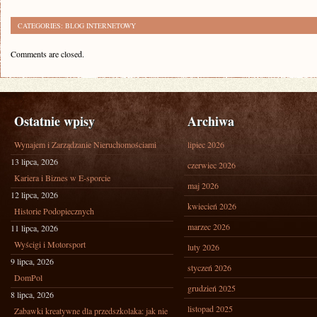
CATEGORIES:
BLOG INTERNETOWY
Comments are closed.
Ostatnie wpisy
Archiwa
Wynajem i Zarządzanie Nieruchomościami
lipiec 2026
13 lipca, 2026
czerwiec 2026
Kariera i Biznes w E-sporcie
maj 2026
12 lipca, 2026
kwiecień 2026
Historie Podopiecznych
marzec 2026
11 lipca, 2026
Wyścigi i Motorsport
luty 2026
9 lipca, 2026
styczeń 2026
DomPol
grudzień 2025
8 lipca, 2026
listopad 2025
Zabawki kreatywne dla przedszkolaka: jak nie