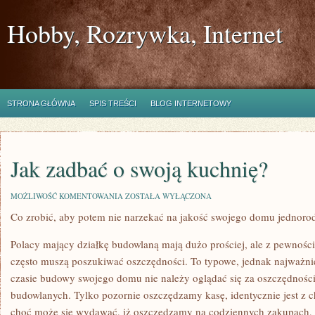
Hobby, Rozrywka, Internet
STRONA GŁÓWNA
SPIS TREŚCI
BLOG INTERNETOWY
Jak zadbać o swoją kuchnię?
JAK
MOŻLIWOŚĆ KOMENTOWANIA
ZOSTAŁA WYŁĄCZONA
ZADBAĆ
Co zrobić, aby potem nie narzekać na jakość swojego domu jednoro
O
SWOJĄ
KUCHNIĘ?
Polacy mający działkę budowlaną mają dużo prościej, ale z pewności
często muszą poszukiwać oszczędności. To typowe, jednak najważni
czasie budowy swojego domu nie należy oglądać się za oszczędności
budowlanych. Tylko pozornie oszczędzamy kasę, identycznie jest z 
choć może się wydawać, iż oszczędzamy na codziennych zakupach, t