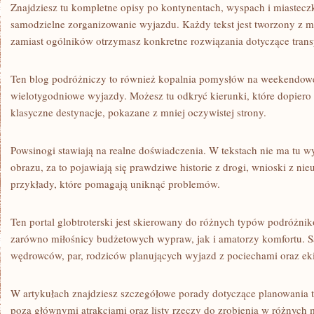
Znajdziesz tu kompletne opisy po kontynentach, wyspach i miasteczk
samodzielne zorganizowanie wyjazdu. Każdy tekst jest tworzony z my
zamiast ogólników otrzymasz konkretne rozwiązania dotyczące trans
Ten blog podróżniczy to również kopalnia pomysłów na weekendow
wielotygodniowe wyjazdy. Możesz tu odkryć kierunki, które dopiero 
klasyczne destynacje, pokazane z mniej oczywistej strony.
Powsinogi stawiają na realne doświadczenia. W tekstach nie ma tu
obrazu, za to pojawiają się prawdziwe historie z drogi, wnioski z ni
przykłady, które pomagają uniknąć problemów.
Ten portal globtroterski jest skierowany do różnych typów podróżnik
zarówno miłośnicy budżetowych wypraw, jak i amatorzy komfortu. Są
wędrowców, par, rodziców planujących wyjazd z pociechami oraz eki
W artykułach znajdziesz szczegółowe porady dotyczące planowania t
poza głównymi atrakcjami oraz listy rzeczy do zrobienia w różnych m