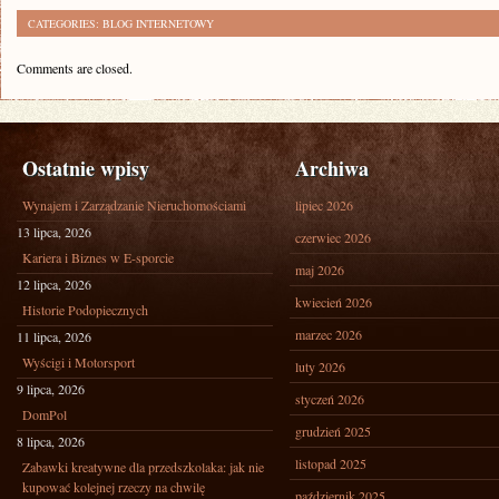
CATEGORIES:
BLOG INTERNETOWY
Comments are closed.
Ostatnie wpisy
Archiwa
Wynajem i Zarządzanie Nieruchomościami
lipiec 2026
13 lipca, 2026
czerwiec 2026
Kariera i Biznes w E-sporcie
maj 2026
12 lipca, 2026
kwiecień 2026
Historie Podopiecznych
marzec 2026
11 lipca, 2026
Wyścigi i Motorsport
luty 2026
9 lipca, 2026
styczeń 2026
DomPol
grudzień 2025
8 lipca, 2026
listopad 2025
Zabawki kreatywne dla przedszkolaka: jak nie
kupować kolejnej rzeczy na chwilę
październik 2025