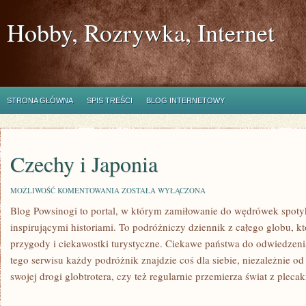
Hobby, Rozrywka, Internet
STRONA GŁÓWNA
SPIS TREŚCI
BLOG INTERNETOWY
Czechy i Japonia
CZECHY
MOŻLIWOŚĆ KOMENTOWANIA
ZOSTAŁA WYŁĄCZONA
I
Blog Powsinogi to portal, w którym zamiłowanie do wędrówek spotyka
JAPONIA
inspirującymi historiami. To podróżniczy dziennik z całego globu, kt
przygody i ciekawostki turystyczne. Ciekawe państwa do odwiedzenia
tego serwisu każdy podróżnik znajdzie coś dla siebie, niezależnie od 
swojej drogi globtrotera, czy też regularnie przemierza świat z pleca