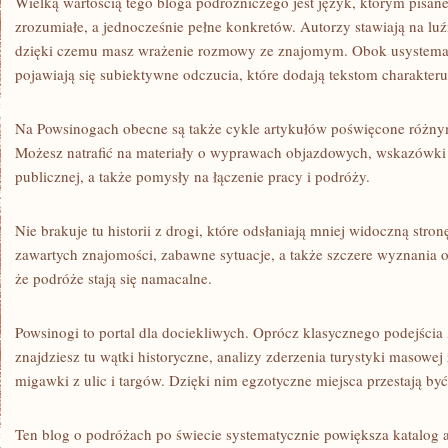
Wielką wartością tego bloga podróżniczego jest język, którym pisane 
zrozumiałe, a jednocześnie pełne konkretów. Autorzy stawiają na luź
dzięki czemu masz wrażenie rozmowy ze znajomym. Obok usystema
pojawiają się subiektywne odczucia, które dodają tekstom charakteru
Na Powsinogach obecne są także cykle artykułów poświęcone różny
Możesz natrafić na materiały o wyprawach objazdowych, wskazówki
publicznej, a także pomysły na łączenie pracy i podróży.
Nie brakuje tu historii z drogi, które odsłaniają mniej widoczną stro
zawartych znajomości, zabawne sytuacje, a także szczere wyznania o 
że podróże stają się namacalne.
Powsinogi to portal dla dociekliwych. Oprócz klasycznego podejścia 
znajdziesz tu wątki historyczne, analizy zderzenia turystyki masowej
migawki z ulic i targów. Dzięki nim egzotyczne miejsca przestają być
Ten blog o podróżach po świecie systematycznie powiększa katalog 