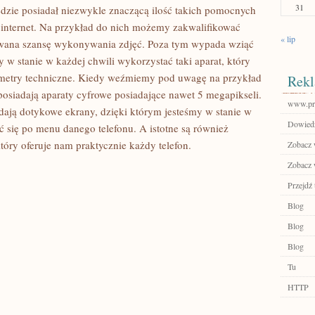
31
będzie posiadał niezwykle znaczącą ilość takich pomocnych
ez internet. Na przykład do nich możemy zakwalifikować
« lip
rowana szansę wykonywania zdjęć. Poza tym wypada wziąć
w stanie w każdej chwili wykorzystać taki aparat, który
metry techniczne. Kiedy weźmiemy pod uwagę na przykład
Rekl
posiadają aparaty cyfrowe posiadające nawet 5 megapikseli.
www.pro
dają dotykowe ekrany, dzięki którym jesteśmy w stanie w
Dowiedz 
 się po menu danego telefonu. A istotne są również
óry oferuje nam praktycznie każdy telefon.
Zobacz 
Zobacz 
Przejdź 
Blog
Blog
Blog
Tu
HTTP