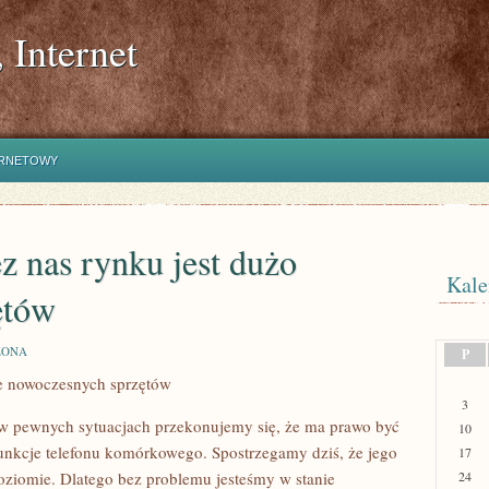
 Internet
ERNETOWY
 nas rynku jest dużo
Kale
ętów
ZONA
P
le nowoczesnych sprzętów
3
 z w pewnych sytuacjach przekonujemy się, że ma prawo być
10
funkcje telefonu komórkowego. Spostrzegamy dziś, że jego
17
oziomie. Dlatego bez problemu jesteśmy w stanie
24