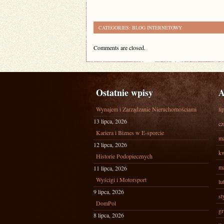
CATEGORIES:
BLOG INTERNETOWY
Comments are closed.
Ostatnie wpisy
A
Wynajem i Zarządzanie Nieruchomościami
li
13 lipca, 2026
cz
Kariera i Biznes w E-sporcie
ma
12 lipca, 2026
kw
Historie Podopiecznych
ma
11 lipca, 2026
Wyścigi i Motorsport
lu
9 lipca, 2026
st
DomPol
gr
8 lipca, 2026