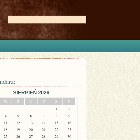
ndarz:
SIERPIEŃ 2026
W
Ś
C
P
S
N
1
2
4
5
6
7
8
9
11
12
13
14
15
16
18
19
20
21
22
23
25
26
27
28
29
30