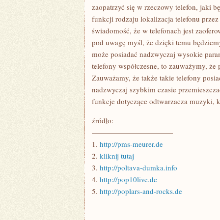
zaopatrzyć się w rzeczowy telefon, jaki 
funkcji rodzaju lokalizacja telefonu prz
świadomość, że w telefonach jest zaofe
pod uwagę myśl, że dzięki temu będziemy 
może posiadać nadzwyczaj wysokie para
telefony współczesne, to zauważymy, że 
Zauważamy, że także takie telefony posia
nadzwyczaj szybkim czasie przemieszczać
funkcje dotyczące odtwarzacza muzyki, kt
źródło:
———————————
1.
http://pms-meurer.de
2.
kliknij tutaj
3.
http://poltava-dumka.info
4.
http://pop10live.de
5.
http://poplars-and-rocks.de