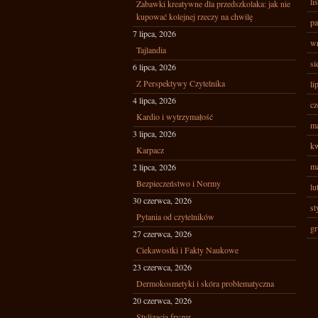
li
Zabawki kreatywne dla przedszkolaka: jak nie
kupować kolejnej rzeczy na chwilę
pa
7 lipca, 2026
wr
Tajlandia
si
6 lipca, 2026
Z Perspektywy Czytelnika
li
4 lipca, 2026
cz
Kardio i wytrzymałość
ma
3 lipca, 2026
kw
Karpacz
ma
2 lipca, 2026
Bezpieczeństwo i Normy
lu
30 czerwca, 2026
st
Pytania od czytelników
gr
27 czerwca, 2026
Ciekawostki i Fakty Naukowe
23 czerwca, 2026
Dermokosmetyki i skóra problematyczna
20 czerwca, 2026
Stylizacja fryzur