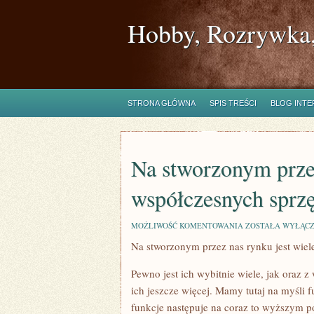
Hobby, Rozrywka,
STRONA GŁÓWNA
SPIS TREŚCI
BLOG INT
Na stworzonym przez
współczesnych sprz
NA
MOŻLIWOŚĆ KOMENTOWANIA
ZOSTAŁA WYŁĄC
STWORZONYM
Na stworzonym przez nas rynku jest wie
PRZEZ
NAS
RYNKU
Pewno jest ich wybitnie wiele, jak oraz
JEST
DUŻO
ich jeszcze więcej. Mamy tutaj na myśli 
WSPÓŁCZESNYCH
funkcje następuje na coraz to wyższym p
SPRZĘTÓW