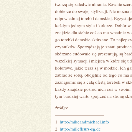
DO
tworzą się zaledwie ubrania. Równie szer
TEGO
dobierze do swojej stylizacji. Nie można
OKAZJA,
CZY
odpowiedniej torebki damskiej. Egzystu
NIE
MA
każdym jednym stylu i kolorze. Dobór w t
znajdzie dla siebie coś co mu wpadnie w 
go torebki damskie skórzane. To najlepsz
czynników. Sporządzają je znani produce
skórzane cudownie się prezentują, są ba
wszelkiej sytuacji i miejsca w które się 
kolorowe, jakie teraz są w modzie. Ich g
zabrać ze sobą, obojętnie od tego co ma
zaznajomić się z całą ofertą torebek w sk
każdy znajdzie pośród nich coś w swoim g
tym bardziej warto spojrzeć na stronę sk
źródło:
———————————
1.
http://mikeandmichael.info
2.
http://millefleurs-sg.de