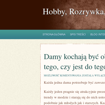
Hobby, Rozrywka,
STRONA GŁÓWNA
SPIS TREŚCI
BLOG INT
Damy kochają być o
tego, czy jest do te
DAMY
MOŻLIWOŚĆ KOMENTOWANIA
ZOSTAŁA WYŁĄC
KOCHAJĄ
Każda jedna dama potrzebuje być zawsze
BYĆ
OBDAROWYWANE.
OBOJĘTNIE
Każdy jeden pragnie się atrakcyjnie prez
OD
TEGO,
trendy w modzie i starają się do nich us
CZY
podobnie jak młodych jak i starszych. Ka
JEST