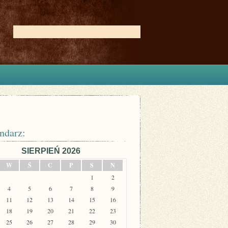
ndarz:
SIERPIEŃ 2026
W
Ś
C
P
S
N
1
2
4
5
6
7
8
9
11
12
13
14
15
16
18
19
20
21
22
23
25
26
27
28
29
30