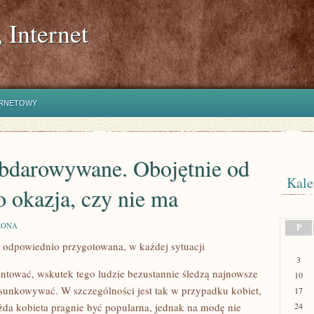
 Internet
ERNETOWY
bdarowywane. Obojętnie od
Kale
go okazja, czy nie ma
ZONA
P
 odpowiednio przygotowana, w każdej sytuacji
3
entować, wskutek tego ludzie bezustannie śledzą najnowsze
10
tosunkowywać. W szczególności jest tak w przypadku kobiet,
17
żda kobieta pragnie być popularna, jednak na modę nie
24