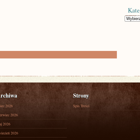
Kate
Kategorie
rchiwa
Strony
piec 2026
Spis Treści
erwiec 2026
j 2026
iecień 2026