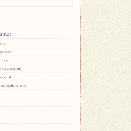
ama:
teraz
aj całość
ruj się
się więcej tutaj
 się, jak
shkatulkachudes.com