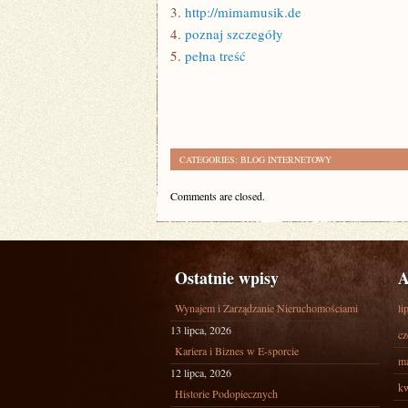
3.
http://mimamusik.de
4.
poznaj szczegóły
5.
pełna treść
CATEGORIES:
BLOG INTERNETOWY
Comments are closed.
Ostatnie wpisy
A
Wynajem i Zarządzanie Nieruchomościami
li
13 lipca, 2026
cz
Kariera i Biznes w E-sporcie
ma
12 lipca, 2026
kw
Historie Podopiecznych