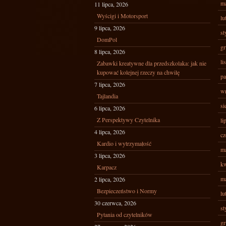
ma
11 lipca, 2026
Wyścigi i Motorsport
lu
9 lipca, 2026
st
DomPol
gr
8 lipca, 2026
li
Zabawki kreatywne dla przedszkolaka: jak nie
kupować kolejnej rzeczy na chwilę
pa
7 lipca, 2026
wr
Tajlandia
si
6 lipca, 2026
Z Perspektywy Czytelnika
li
4 lipca, 2026
cz
Kardio i wytrzymałość
ma
3 lipca, 2026
kw
Karpacz
ma
2 lipca, 2026
Bezpieczeństwo i Normy
lu
30 czerwca, 2026
st
Pytania od czytelników
gr