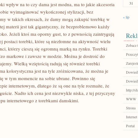
31
oki wpływ na to czy dama jest modna, ma to jakie akcesoria
 sobie wyimaginować wykończonej stylizacji, bez
« lip
jemy w takich okresach, że damy mogą zakupić torebkę w
ej materii jest tak gigantyczny, że bezproblemowo każdy
oko. Jeżeli ktoś ma oporny gust, to z pewnością zaintrygują
Rekl
ej postaci torebki, które są niezłomne na aktywność wielu
Zobacz 
nci, którzy cieszą się ogromną marką na rynku. Torebki
Przeczyt
rdzo markowe i zawsze w modzie. Można je dostroić do
udajemy. Wielką wziętością radują się również torebki
Zarejest
ama kolorystyczna jest na tyle zróżnicowana, że można je
Dowiedz 
 się w tym momencie na sobie ubrane. Powinno się
Dowiedz
lepie internetowym, dlatego że są one na tyle rozmaite, że
http://
uście. Nadto ich cena jest niezwykle niska, z tej przyczyny
WWW
lepu internetowego z torebkami damskimi.
Strona
Internet
Portal