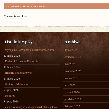
CATEGORIES:
BLOG INTERNETOWY
Comments are closed.
Ostatnie wpisy
Archiwa
Wynajem i Zarządzanie Nieruchomościami
lipiec 2026
13 lipca, 2026
czerwiec 2026
Kariera i Biznes w E-sporcie
maj 2026
12 lipca, 2026
kwiecień 2026
Historie Podopiecznych
marzec 2026
11 lipca, 2026
Wyścigi i Motorsport
luty 2026
9 lipca, 2026
styczeń 2026
DomPol
grudzień 2025
8 lipca, 2026
listopad 2025
Zabawki kreatywne dla przedszkolaka: jak nie