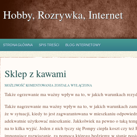
Hobby, Rozrywka, Internet
STRONA GŁÓWNA
SPIS TREŚCI
BLOG INTERNETOWY
Sklep z kawami
SKLEP
MOŻLIWOŚĆ KOMENTOWANIA
ZOSTAŁA WYŁĄCZONA
Z
Także ogrzewanie ma ważny wpływ na to, w jakich warunkach rezy
KAWAMI
Także nagrzewanie ma ważny wpływ na to, w jakich warunkach zam
że w sytuacji, kiedy to jest zagwarantowana w mieszkaniu odpowied
adekwatnie użytkować mieszkanie. Jakkolwiek na pewno o taką temp
na to kilka wyjść. Jeden z nich tyczy się Pompy ciepła koszt czy też 
imponujące rozwiązanie, za pomocą którego będziemy w stanie pos