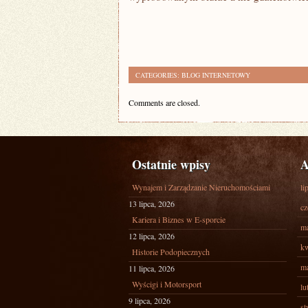
CATEGORIES:
BLOG INTERNETOWY
Comments are closed.
Ostatnie wpisy
A
Wynajem i Zarządzanie Nieruchomościami
li
13 lipca, 2026
cz
Kariera i Biznes w E-sporcie
ma
12 lipca, 2026
kw
Historie Podopiecznych
ma
11 lipca, 2026
Wyścigi i Motorsport
lu
9 lipca, 2026
st