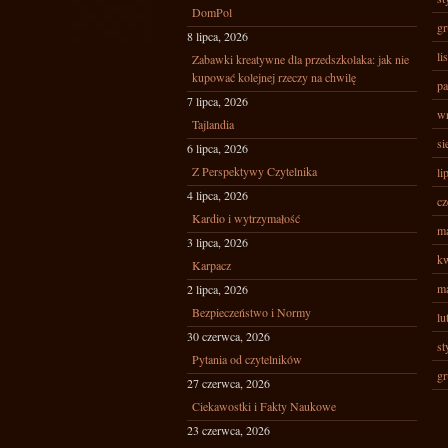
DomPol
gr
8 lipca, 2026
li
Zabawki kreatywne dla przedszkolaka: jak nie
kupować kolejnej rzeczy na chwilę
pa
7 lipca, 2026
wr
Tajlandia
si
6 lipca, 2026
Z Perspektywy Czytelnika
li
4 lipca, 2026
cz
Kardio i wytrzymałość
ma
3 lipca, 2026
kw
Karpacz
ma
2 lipca, 2026
Bezpieczeństwo i Normy
lu
30 czerwca, 2026
st
Pytania od czytelników
gr
27 czerwca, 2026
Ciekawostki i Fakty Naukowe
23 czerwca, 2026