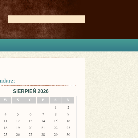
ndarz:
SIERPIEŃ 2026
W
Ś
C
P
S
N
1
2
4
5
6
7
8
9
11
12
13
14
15
16
18
19
20
21
22
23
25
26
27
28
29
30