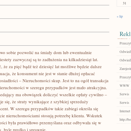
31
« lip
Rekl
Przeczyt
Odwiedź
wo sobie pozwolić na śmiały dom lub ewentualnie
estety zazwyczaj są to zadłużenia na kilkadziesiąt lat.
Odwiedź
że za pięć bądź też dziesięć lat możliwe będzie dalsze
Zarejest
tuacja, że konsument nie jest w stanie dłużej opłacać
Przeczyt
siadłości – Nieruchomości skup. Jest to na ogół transakcja
WWW
ieruchomości w szeregu przypadków jest mało atrakcyjna.
rzedający ma obowiązek doliczyć wszelkie opłaty cywilno –
Serwis
e się, że straty wynikające z szybkiej sprzedaży
Serwis
ocent. W szeregu przypadków takie zabiegi określa się
Internet
ie nieruchomościami stosują potrzebę klienta. Wskutek
http://
ości była prawidłowo przemyślana oraz odbywała się w
 byle prędko i sprawnie.