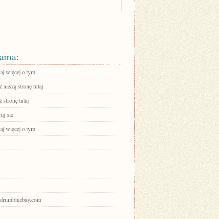
ama:
aj więcej o tym
 naszą stronę tutaj
 stronę tutaj
ruj się
aj więcej o tym
bodrumbluebay.com