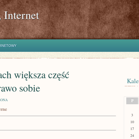
 Internet
ERNETOWY
ach większa część
Kale
rawo sobie
ZONA
P
erne
3
10
17
24