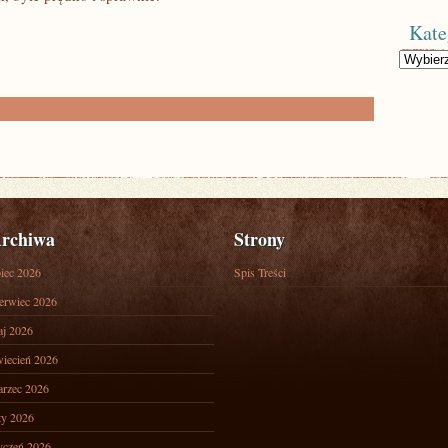
Kate
Kategorie
rchiwa
Strony
piec 2026
Spis Treści
erwiec 2026
j 2026
iecień 2026
rzec 2026
ty 2026
yczeń 2026