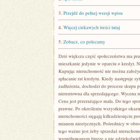
3.
Przejdź do pełnej wersji wpisu
4.
Więcej ciekawych treści tutaj
5.
Zobacz, co polecamy
Dziś większa część społeczeństwa ma pra
mieszkanie jedynie w oparciu o kredyt. Ni
Kupując nieruchomość nie można założyć, 
spłacanie rat kredytu. Kiedy następuje sy
zadłużenia, dochodzi do procesu skupu po
nierentowna dla sprzedającego. Wycena n
Cena jest przerażająco mała. Do tego sp
prawne. Po określeniu wszystkiego okazuj
nieruchomości sięgają kilkudziesięciu pr
mianem nieetycznych. Pośrednicy w obroc
tego ważne jest żeby sprzedaż nieruchom
wypróbowanym biurze a nie gdziekolwiek,