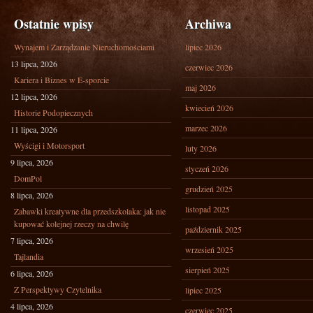
Ostatnie wpisy
Archiwa
Wynajem i Zarządzanie Nieruchomościami
lipiec 2026
13 lipca, 2026
czerwiec 2026
Kariera i Biznes w E-sporcie
maj 2026
12 lipca, 2026
kwiecień 2026
Historie Podopiecznych
marzec 2026
11 lipca, 2026
Wyścigi i Motorsport
luty 2026
9 lipca, 2026
styczeń 2026
DomPol
grudzień 2025
8 lipca, 2026
listopad 2025
Zabawki kreatywne dla przedszkolaka: jak nie
kupować kolejnej rzeczy na chwilę
październik 2025
7 lipca, 2026
wrzesień 2025
Tajlandia
sierpień 2025
6 lipca, 2026
Z Perspektywy Czytelnika
lipiec 2025
4 lipca, 2026
czerwiec 2025