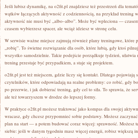
Jeśli lubisz dynamikę, na o2fit.pl znajdziesz też przestrzeń dla tema
wątków łączących aktywność z codziennością, na przykład trening w 
aktywność nie musi być „albo–albo”. Może być wpleciona — czasem 
czasem wybierzesz spacer, ale wciąż idziesz w stronę celu.
W serwisie ważne miejsce zajmują również plany treningowe, które 
„robię”. To świetne rozwiązanie dla osób, które lubią, gdy ktoś pilnuj
wszystko samodzielnie. Takie podejście porządkuje tydzień, ułatwia 
trening przestaje być przypadkiem, a staje się projektem.
o2fit.pl jest też miejscem, gdzie liczy się kontakt. Dlatego pojawiają 
czytelników, które odpowiadają na realne problemy: co robić, gdy bol
po przerwie, i jak dobierać trening, gdy cel to siła. To sprawia, że ser
ale też towarzyszem w drodze do lepszej formy.
W praktyce o2fit.pl możesz traktować jako kompas dla swojej aktywn
wracasz, gdy chcesz przypomnieć sobie podstawy. Możesz zaczyna
plan na start — a potem budować coraz więcej: sprawność. Możesz 
siebie: jeśli w danym tygodniu masz więcej energii, robisz większą i