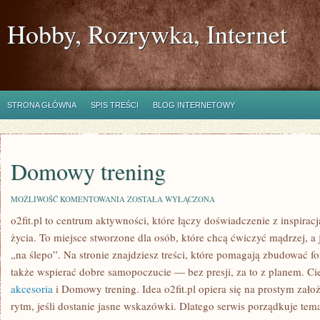
Hobby, Rozrywka, Internet
STRONA GŁÓWNA
SPIS TREŚCI
BLOG INTERNETOWY
Domowy trening
DOMOWY
MOŻLIWOŚĆ KOMENTOWANIA
ZOSTAŁA WYŁĄCZONA
TRENING
o2fit.pl to centrum aktywności, które łączy doświadczenie z inspiracj
życia. To miejsce stworzone dla osób, które chcą ćwiczyć mądrzej, a 
„na ślepo”. Na stronie znajdziesz treści, które pomagają zbudować f
także wspierać dobre samopoczucie — bez presji, za to z planem. Ci
akcesoria
i Domowy trening. Idea o2fit.pl opiera się na prostym zał
rytm, jeśli dostanie jasne wskazówki. Dlatego serwis porządkuje te