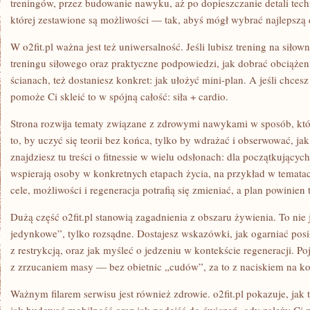
treningów, przez budowanie nawyku, aż po dopieszczanie detali tech
której zestawione są możliwości — tak, abyś mógł wybrać najlepszą 
W o2fit.pl ważna jest też uniwersalność. Jeśli lubisz trening na siłown
treningu siłowego oraz praktyczne podpowiedzi, jak dobrać obciążeni
ścianach, też dostaniesz konkret: jak ułożyć mini-plan. A jeśli chcesz 
pomoże Ci skleić to w spójną całość: siła + cardio.
Strona rozwija tematy związane z zdrowymi nawykami w sposób, któr
to, by uczyć się teorii bez końca, tylko by wdrażać i obserwować, ja
znajdziesz tu treści o fitnessie w wielu odsłonach: dla początkujących.
wspierają osoby w konkretnych etapach życia, na przykład w temata
cele, możliwości i regeneracja potrafią się zmieniać, a plan powinien
Dużą część o2fit.pl stanowią zagadnienia z obszaru żywienia. To nie j
jedynkowe”, tylko rozsądne. Dostajesz wskazówki, jak ogarniać posił
z restrykcją, oraz jak myśleć o jedzeniu w kontekście regeneracji. Po
z zrzucaniem masy — bez obietnic „cudów”, za to z naciskiem na k
Ważnym filarem serwisu jest również zdrowie. o2fit.pl pokazuje, jak