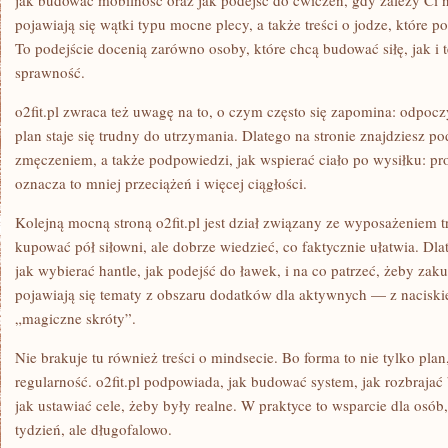
jak budować mobilność oraz jak podejść do ćwiczeń, gdy zależy Ci 
pojawiają się wątki typu mocne plecy, a także treści o jodze, które 
To podejście docenią zarówno osoby, które chcą budować siłę, jak i te
sprawność.
o2fit.pl zwraca też uwagę na to, o czym często się zapomina: odpoc
plan staje się trudny do utrzymania. Dlatego na stronie znajdziesz po
zmęczeniem, a także podpowiedzi, jak wspierać ciało po wysiłku: pr
oznacza to mniej przeciążeń i więcej ciągłości.
Kolejną mocną stroną o2fit.pl jest dział związany ze wyposażeniem
kupować pół siłowni, ale dobrze wiedzieć, co faktycznie ułatwia. Dl
jak wybierać hantle, jak podejść do ławek, i na co patrzeć, żeby za
pojawiają się tematy z obszaru dodatków dla aktywnych — z naciskie
„magiczne skróty”.
Nie brakuje tu również treści o mindsecie. Bo forma to nie tylko plan
regularność. o2fit.pl podpowiada, jak budować system, jak rozbrajać
jak ustawiać cele, żeby były realne. W praktyce to wsparcie dla osób
tydzień, ale długofalowo.