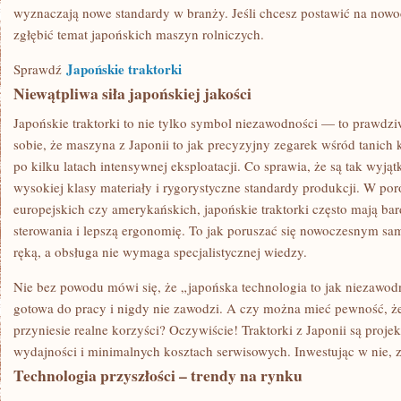
wyznaczają nowe standardy w branży. Jeśli chcesz postawić na nowoc
zgłębić temat japońskich maszyn rolniczych.
Japońskie traktorki
Sprawdź
Niewątpliwa siła japońskiej jakości
Japońskie traktorki to nie tylko symbol niezawodności — to prawdz
sobie, że maszyna z Japonii to jak precyzyjny zegarek wśród tanich k
po kilku latach intensywnej eksploatacji. Co sprawia, że są tak wyj
wysokiej klasy materiały i rygorystyczne standardy produkcji. W p
europejskich czy amerykańskich, japońskie traktorki często mają bar
sterowania i lepszą ergonomię. To jak poruszać się nowoczesnym s
ręką, a obsługa nie wymaga specjalistycznej wiedzy.
Nie bez powodu mówi się, że „japońska technologia to jak niezaw
gotowa do pracy i nigdy nie zawodzi. A czy można mieć pewność, ż
przyniesie realne korzyści? Oczywiście! Traktorki z Japonii są pro
wydajności i minimalnych kosztach serwisowych. Inwestując w nie, zy
Technologia przyszłości – trendy na rynku