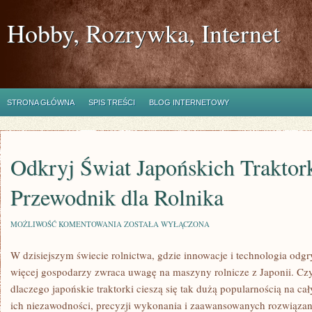
Hobby, Rozrywka, Internet
STRONA GŁÓWNA
SPIS TREŚCI
BLOG INTERNETOWY
Odkryj Świat Japońskich Traktor
Przewodnik dla Rolnika
ODKRYJ
MOŻLIWOŚĆ KOMENTOWANIA
ZOSTAŁA WYŁĄCZONA
ŚWIAT
JAPOŃSKICH
W dzisiejszym świecie rolnictwa, gdzie innowacje i technologia odgr
TRAKTORKÓW:
PRZEWODNIK
więcej gospodarzy zwraca uwagę na maszyny rolnicze z Japonii. Czy 
DLA
ROLNIKA
dlaczego japońskie traktorki cieszą się tak dużą popularnością na 
ich niezawodności, precyzji wykonania i zaawansowanych rozwiązan