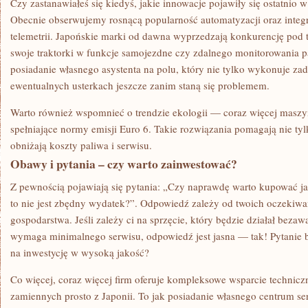
Czy zastanawiałeś się kiedyś, jakie innowacje pojawiły się ostatnio
Obecnie obserwujemy rosnącą popularność automatyzacji oraz integr
telemetrii. Japońskie marki od dawna wyprzedzają konkurencję po
swoje traktorki w funkcje samojezdne czy zdalnego monitorowania p
posiadanie własnego asystenta na polu, który nie tylko wykonuje zada
ewentualnych usterkach jeszcze zanim staną się problemem.
Warto również wspomnieć o trendzie ekologii — coraz więcej maszyn
spełniające normy emisji Euro 6. Takie rozwiązania pomagają nie tyl
obniżają koszty paliwa i serwisu.
Obawy i pytania – czy warto zainwestować?
Z pewnością pojawiają się pytania: „Czy naprawdę warto kupować ja
to nie jest zbędny wydatek?”. Odpowiedź zależy od twoich oczekiwa
gospodarstwa. Jeśli zależy ci na sprzęcie, który będzie działał bezawa
wymaga minimalnego serwisu, odpowiedź jest jasna — tak! Pytanie br
na inwestycję w wysoką jakość?
Co więcej, coraz więcej firm oferuje kompleksowe wsparcie technicz
zamiennych prosto z Japonii. To jak posiadanie własnego centrum se