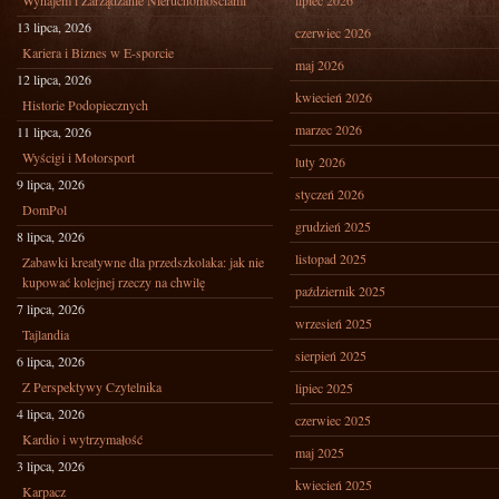
Wynajem i Zarządzanie Nieruchomościami
lipiec 2026
13 lipca, 2026
czerwiec 2026
Kariera i Biznes w E-sporcie
maj 2026
12 lipca, 2026
kwiecień 2026
Historie Podopiecznych
marzec 2026
11 lipca, 2026
Wyścigi i Motorsport
luty 2026
9 lipca, 2026
styczeń 2026
DomPol
grudzień 2025
8 lipca, 2026
listopad 2025
Zabawki kreatywne dla przedszkolaka: jak nie
kupować kolejnej rzeczy na chwilę
październik 2025
7 lipca, 2026
wrzesień 2025
Tajlandia
sierpień 2025
6 lipca, 2026
Z Perspektywy Czytelnika
lipiec 2025
4 lipca, 2026
czerwiec 2025
Kardio i wytrzymałość
maj 2025
3 lipca, 2026
kwiecień 2025
Karpacz