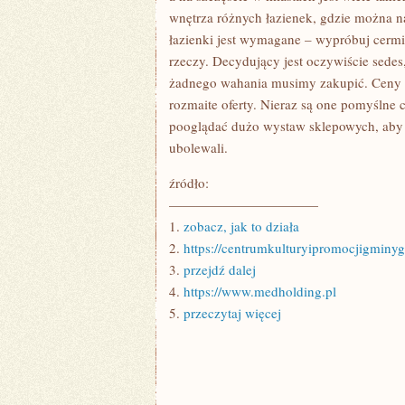
wnętrza różnych łazienek, gdzie można n
łazienki jest wymagane – wypróbuj cermi
rzeczy. Decydujący jest oczywiście sedes
żadnego wahania musimy zakupić. Ceny ta
rozmaite oferty. Nieraz są one pomyślne c
pooglądać dużo wystaw sklepowych, aby p
ubolewali.
źródło:
———————————
1.
zobacz, jak to działa
2.
https://centrumkulturyipromocjigminyg
3.
przejdź dalej
4.
https://www.medholding.pl
5.
przeczytaj więcej