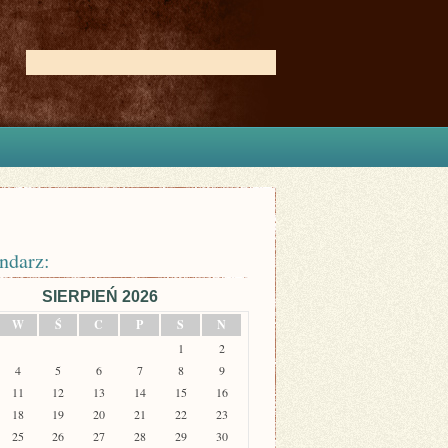
ndarz:
SIERPIEŃ 2026
W
Ś
C
P
S
N
1
2
4
5
6
7
8
9
11
12
13
14
15
16
18
19
20
21
22
23
25
26
27
28
29
30