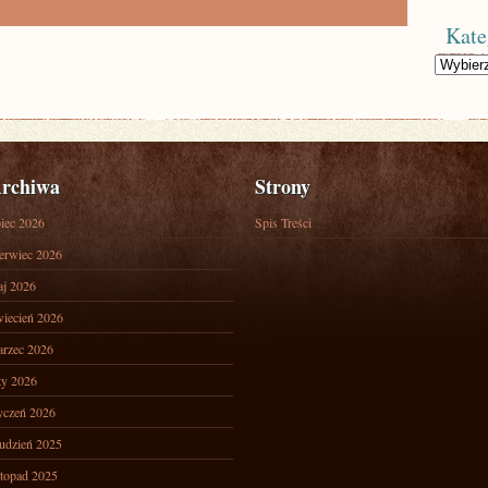
Kate
Kategorie
rchiwa
Strony
piec 2026
Spis Treści
erwiec 2026
j 2026
iecień 2026
rzec 2026
ty 2026
yczeń 2026
udzień 2025
stopad 2025