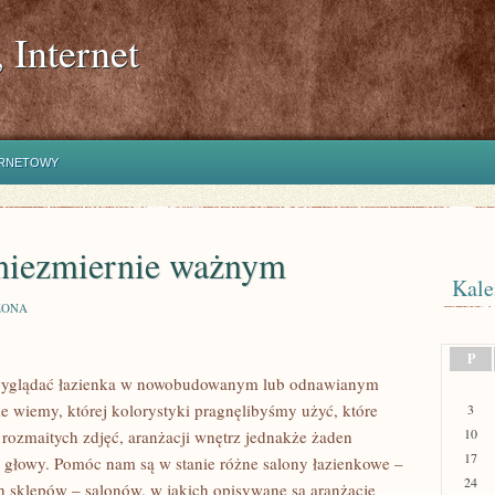
 Internet
ERNETOWY
 niezmiernie ważnym
Kale
ZONA
P
a wyglądać łazienka w nowobudowanym lub odnawianym
 wiemy, której kolorystyki pragnęlibyśmy użyć, które
3
10
rozmaitych zdjęć, aranżacji wnętrz jednakże żaden
17
 głowy. Pomóc nam są w stanie różne salony łazienkowe –
24
ich sklepów – salonów, w jakich opisywane są aranżacje