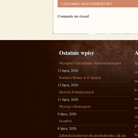
CATEGORIES:
BLOG INTERNETOWY
Comments are closed.
Ostatnie wpisy
A
Wynajem i Zarządzanie Nieruchomościami
li
13 lipca, 2026
cz
Kariera i Biznes w E-sporcie
ma
12 lipca, 2026
kw
Historie Podopiecznych
ma
11 lipca, 2026
Wyścigi i Motorsport
lu
9 lipca, 2026
st
DomPol
gr
8 lipca, 2026
li
Zabawki kreatywne dla przedszkolaka: jak nie