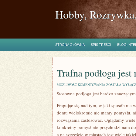
Hobby, Rozrywka,
STRONA GŁÓWNA
SPIS TREŚCI
BLOG INT
Trafna podłoga jest
TRAFNA
MOŻLIWOŚĆ KOMENTOWANIA
ZOSTAŁA WYŁĄC
PODŁOGA
Stosowna podłoga jest bardzo znaczącym
JEST
NIEZMIERNIE
WAŻNYM
Frapując się nad tym, w jaki sposób m
domu wielokrotnie nie mamy pomysłu, nie
rozwiązania zastosować. Oglądamy wiele 
konkretny pomysł nie przychodzi nam do
a na szczęście w miastach jest wiele tak