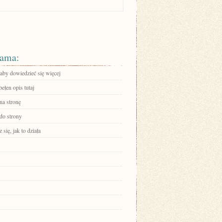
ama:
 aby dowiedzieć się więcej
ełen opis tutaj
na stronę
 do strony
się, jak to działa