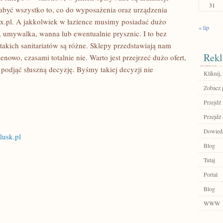
31
abyć wszystko to, co do wyposażenia oraz urządzenia
x.pl. A jakkolwiek w łazience musimy posiadać dużo
« lip
, umywalka, wanna lub ewentualnie prysznic. I to bez
kich sanitariatów są różne. Sklepy przedstawiają nam
Rekl
enowo, czasami totalnie nie. Warto jest przejrzeć dużo ofert,
odjąć słuszną decyzję. Byśmy takiej decyzji nie
Kliknij,
Zobacz p
Przejdź 
Przejdź
Dowiedz 
lusk.pl
Blog
Tutaj
Portal
Blog
WWW