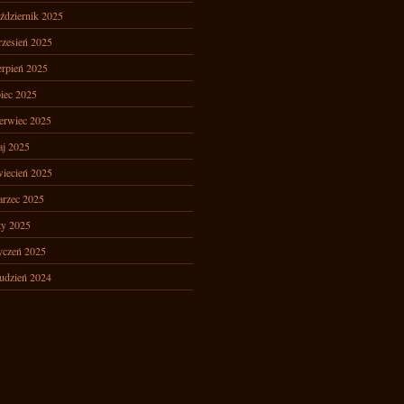
ździernik 2025
zesień 2025
erpień 2025
piec 2025
erwiec 2025
j 2025
iecień 2025
rzec 2025
ty 2025
yczeń 2025
udzień 2024