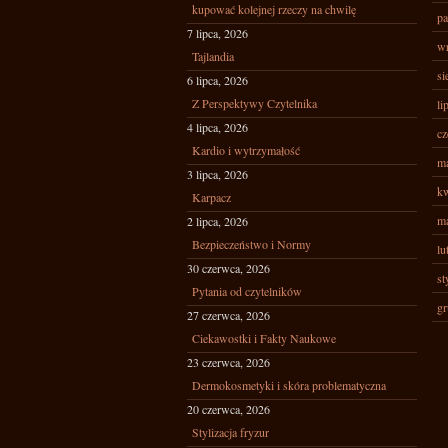
kupować kolejnej rzeczy na chwilę
pa
7 lipca, 2026
wr
Tajlandia
si
6 lipca, 2026
Z Perspektywy Czytelnika
li
4 lipca, 2026
cz
Kardio i wytrzymałość
ma
3 lipca, 2026
kw
Karpacz
ma
2 lipca, 2026
Bezpieczeństwo i Normy
lu
30 czerwca, 2026
st
Pytania od czytelników
gr
27 czerwca, 2026
Ciekawostki i Fakty Naukowe
23 czerwca, 2026
Dermokosmetyki i skóra problematyczna
20 czerwca, 2026
Stylizacja fryzur