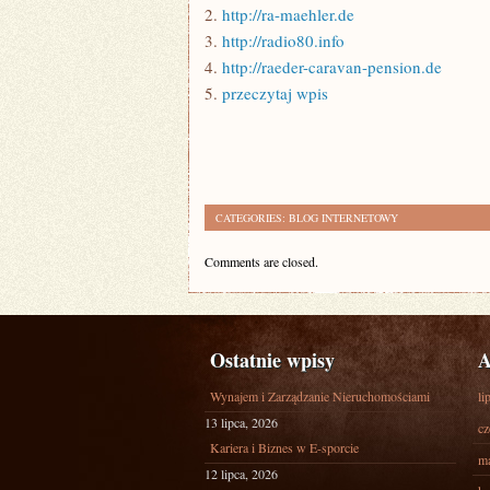
2.
http://ra-maehler.de
3.
http://radio80.info
4.
http://raeder-caravan-pension.de
5.
przeczytaj wpis
CATEGORIES:
BLOG INTERNETOWY
Comments are closed.
Ostatnie wpisy
A
Wynajem i Zarządzanie Nieruchomościami
li
13 lipca, 2026
cz
Kariera i Biznes w E-sporcie
ma
12 lipca, 2026