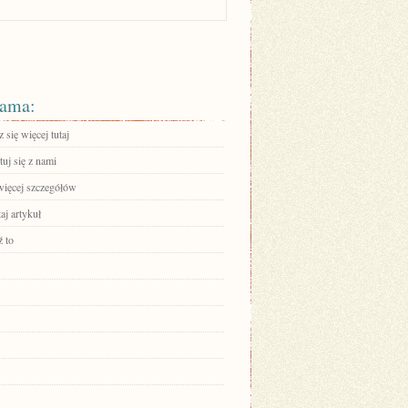
ama:
się więcej tutaj
uj się z nami
więcej szczegółów
aj artykuł
 to