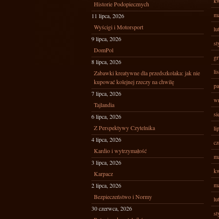
kw
Historie Podopiecznych
ma
11 lipca, 2026
Wyścigi i Motorsport
lu
9 lipca, 2026
st
DomPol
gr
8 lipca, 2026
li
Zabawki kreatywne dla przedszkolaka: jak nie
kupować kolejnej rzeczy na chwilę
pa
7 lipca, 2026
wr
Tajlandia
si
6 lipca, 2026
Z Perspektywy Czytelnika
li
4 lipca, 2026
cz
Kardio i wytrzymałość
ma
3 lipca, 2026
kw
Karpacz
ma
2 lipca, 2026
Bezpieczeństwo i Normy
lu
30 czerwca, 2026
st