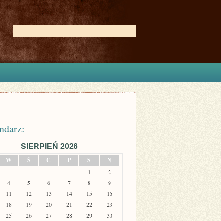
ndarz:
SIERPIEŃ 2026
W
Ś
C
P
S
N
1
2
4
5
6
7
8
9
11
12
13
14
15
16
18
19
20
21
22
23
25
26
27
28
29
30