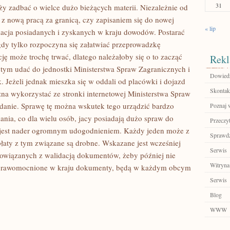
31
ży zadbać o wielce dużo bieżących materii. Niezależnie od
z nową pracą za granicą, czy zapisaniem się do nowej
« lip
zacja posiadanych i zyskanych w kraju dowodów. Postarać
 gdy tylko rozpoczyna się załatwiać przeprowadzkę
ję może trochę trwać, dlatego należałoby się o to zacząć
Rekl
z tym udać do jednostki Ministerstwa Spraw Zagranicznych i
Dowiedz 
 Jeżeli jednak mieszka się w oddali od placówki i dojazd
Skontakt
na wykorzystać ze stronki internetowej Ministerstwa Spraw
podanie. Sprawę tę można wskutek tego urządzić bardzo
Poznaj 
nia, co dla wielu osób, jacy posiadają dużo spraw do
Przeczyt
 jest nader ogromnym udogodnieniem. Każdy jeden może z
Sprawdź
opłaty z tym związane są drobne. Wskazane jest wcześniej
Serwis
owiązanych z walidacją dokumentów, żeby później nie
Witryna
 Uprawomocnione w kraju dokumenty, będą w każdym obcym
Serwis
Blog
WWW