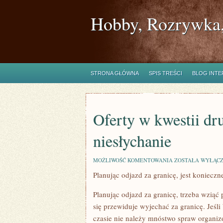
Hobby, Rozrywka,
STRONA GŁÓWNA
SPIS TREŚCI
BLOG INT
Oferty w kwestii dr
niesłychanie
OFERTY
MOŻLIWOŚĆ KOMENTOWANIA
ZOSTAŁA WYŁĄC
W
Planując odjazd za granicę, jest koniecz
KWESTII
DRUKOWANIA,
SĄ
Planując odjazd za granicę, trzeba wziąć 
DZIŚ
NIESŁYCHANIE
się przewiduje wyjechać za granicę. Jeśl
czasie nie należy mnóstwo spraw organizo