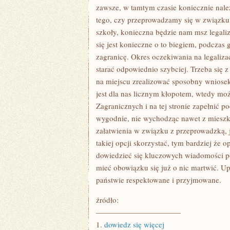
zawsze, w tamtym czasie koniecznie nale
tego, czy przeprowadzamy się w związku 
szkoły, konieczna będzie nam msz legali
się jest konieczne o to biegiem, podczas
zagranicę. Okres oczekiwania na legalizac
starać odpowiednio szybciej. Trzeba się 
na miejscu zrealizować sposobny wniosek.
jest dla nas licznym kłopotem, wtedy moż
Zagranicznych i na tej stronie zapełnić 
wygodnie, nie wychodząc nawet z mieszka
załatwienia w związku z przeprowadzką,
takiej opcji skorzystać, tym bardziej że 
dowiedzieć się kluczowych wiadomości p
mieć obowiązku się już o nic martwić.
państwie respektowane i przyjmowane.
źródło:
———————————
1.
dowiedz się więcej