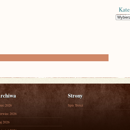
Kate
Kategorie
rchiwa
Strony
piec 2026
Spis Treści
erwiec 2026
j 2026