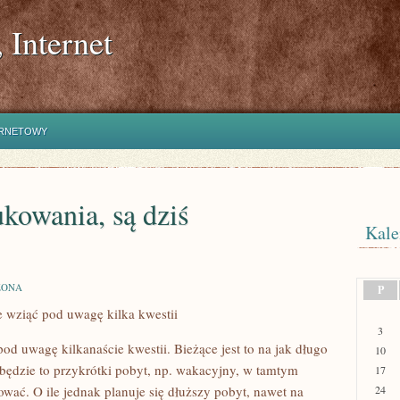
 Internet
ERNETOWY
ukowania, są dziś
Kale
ZONA
P
ne wziąć pod uwagę kilka kwestii
3
pod uwagę kilkanaście kwestii. Bieżące jest to na jak długo
10
i będzie to przykrótki pobyt, np. wakacyjny, w tamtym
17
wać. O ile jednak planuje się dłuższy pobyt, nawet na
24