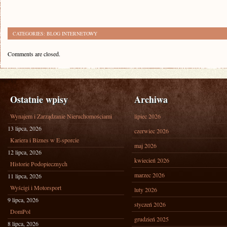
CATEGORIES:
BLOG INTERNETOWY
Comments are closed.
Ostatnie wpisy
Archiwa
Wynajem i Zarządzanie Nieruchomościami
lipiec 2026
13 lipca, 2026
czerwiec 2026
Kariera i Biznes w E-sporcie
maj 2026
12 lipca, 2026
kwiecień 2026
Historie Podopiecznych
marzec 2026
11 lipca, 2026
Wyścigi i Motorsport
luty 2026
9 lipca, 2026
styczeń 2026
DomPol
grudzień 2025
8 lipca, 2026