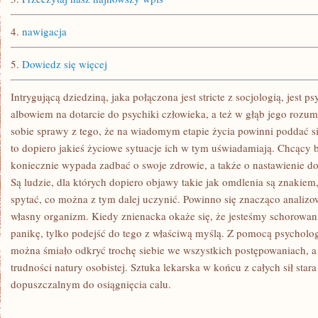
4.
nawigacja
5.
Dowiedz się więcej
Intrygującą dziedziną, jaka połączona jest stricte z socjologią, jest 
albowiem na dotarcie do psychiki człowieka, a też w głąb jego rozu
sobie sprawy z tego, że na wiadomym etapie życia powinni poddać si
to dopiero jakieś życiowe sytuacje ich w tym uświadamiają. Chcący 
koniecznie wypada zadbać o swoje zdrowie, a także o nastawienie do
Są ludzie, dla których dopiero objawy takie jak omdlenia są znakiem,
spytać, co można z tym dalej uczynić. Powinno się znacząco analiz
własny organizm. Kiedy znienacka okaże się, że jesteśmy schorowa
panikę, tylko podejść do tego z właściwą myślą. Z pomocą psycholog
można śmiało odkryć trochę siebie we wszystkich postępowaniach, 
trudności natury osobistej. Sztuka lekarska w końcu z całych sił st
dopuszczalnym do osiągnięcia calu.