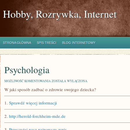
Hobby, Rozrywka, Internet
STRONA GŁÓWNA
SPIS TREŚCI
BLOG INTERNETOWY
Psychologia
PSYCHOLOGIA
MOŻLIWOŚĆ KOMENTOWANIA
ZOSTAŁA WYŁĄCZONA
W jaki sposób zadbać o zdrowie swojego dziecka?
1.
Sprawdź więcej informacji
2.
http://herold-forchheim-mde.de
3.
Przeczytaj nasz najnowszy wpis