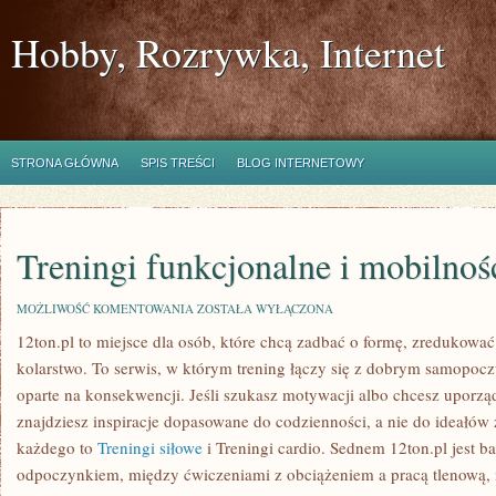
Hobby, Rozrywka, Internet
STRONA GŁÓWNA
SPIS TREŚCI
BLOG INTERNETOWY
Treningi funkcjonalne i mobilnoś
TRENINGI
MOŻLIWOŚĆ KOMENTOWANIA
ZOSTAŁA WYŁĄCZONA
FUNKCJONALNE
12ton.pl to miejsce dla osób, które chcą zadbać o formę, zredukować
I
MOBILNOŚĆ
kolarstwo. To serwis, w którym trening łączy się z dobrym samopocz
oparte na konsekwencji. Jeśli szukasz motywacji albo chcesz uporzą
znajdziesz inspiracje dopasowane do codzienności, a nie do ideałów 
każdego to
Treningi siłowe
i Treningi cardio. Sednem 12ton.pl jest b
odpoczynkiem, między ćwiczeniami z obciążeniem a pracą tlenową, m