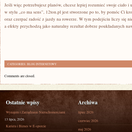
Jeśli więc potrzebujesz planów, chcesz lepiej rozumieć swoje ciało i
w stylu „co ma sens”, 12ton.pl jest stworzone po to, by pomóc Ci k
oraz czerpać radość z jazdy na rowerze. W tym podejściu liczy się ni
a efekty przychodzą jako naturalny rezultat dobrze poukładanych n
CATEGORIES:
BLOG INTERNETOWY
Comments are closed.
Ostatnie wpisy
Archiwa
Wynajem i Zarządzanie Nieruchomościami
lipiec 2026
13 lipca, 2026
czerwiec 2026
Kariera i Biznes w E-sporcie
maj 2026