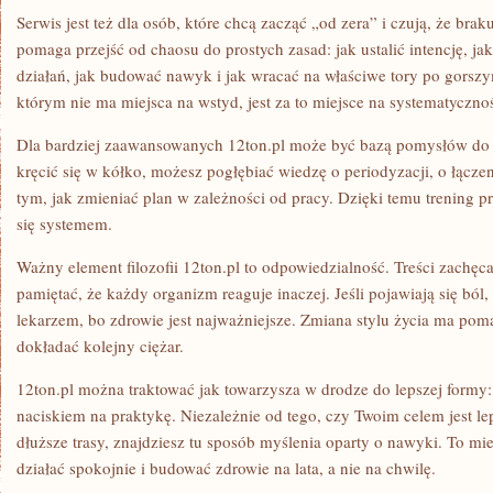
Serwis jest też dla osób, które chcą zacząć „od zera” i czują, że bra
pomaga przejść od chaosu do prostych zasad: jak ustalić intencję, 
działań, jak budować nawyk i jak wracać na właściwe tory po gorszy
którym nie ma miejsca na wstyd, jest za to miejsce na systematyczno
Dla bardziej zaawansowanych 12ton.pl może być bazą pomysłów do 
kręcić się w kółko, możesz pogłębiać wiedzę o periodyzacji, o łącze
tym, jak zmieniać plan w zależności od pracy. Dzięki temu trening pr
się systemem.
Ważny element filozofii 12ton.pl to odpowiedzialność. Treści zachęca
pamiętać, że każdy organizm reaguje inaczej. Jeśli pojawiają się ból,
lekarzem, bo zdrowie jest najważniejsze. Zmiana stylu życia ma pomag
dokładać kolejny ciężar.
12ton.pl można traktować jak towarzysza w drodze do lepszej formy:
naciskiem na praktykę. Niezależnie od tego, czy Twoim celem jest le
dłuższe trasy, znajdziesz tu sposób myślenia oparty o nawyki. To mie
działać spokojnie i budować zdrowie na lata, a nie na chwilę.