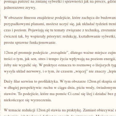
pomaga patrzeć na zmianę sylwetki i sprawności jak na proces, gdzie 
jednorazowe zrywy.
W obszarze fitnessu znajdziesz podejście, które zachęca do budowan
przypadkowymi planami, możesz uczyć się, jak układać tydzień tre
czas i poziom. Pojawiają się tu tematy związane z techniką, zrozum
ćwiczeń tak, by wspierały priorytet: redukcję, kształtowanie sylwetk
prostu sprawne funkcjonowanie.
12ton.pl promuje podejście „rozsądnie”, dlatego ważne miejsce zajm
treści o tym, jak sen, stres i tempo życia wpływają na poziom energii
żeby nie wypalić się. W praktyce oznacza to rozmowę o lżejszych tyg
wysyła układ nerwowy, i o tym, że czasem „więcej” nie znaczy „lepie
Duży filar serwisu to profilaktyka. W tym obszarze 12ton.pl skupia 
w długiej perspektywie: ruchu w ciągu dnia, piciu wody, świadomym 
stawów. To podejście, które ma pomóc Ci czuć się lżej i działać bez p
niekończące się wyrzeczenia.
W temacie redukcji 12ton.pl stawia na praktykę. Zamiast obiecywać 