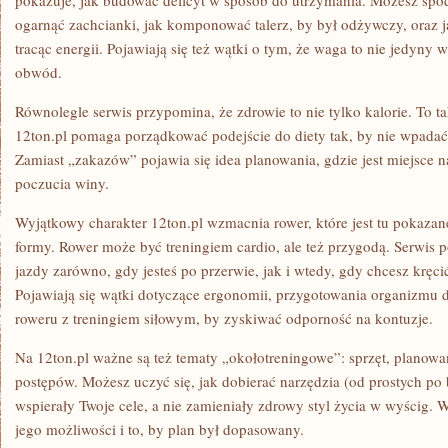
pokazuje, jak budować deficyt w sposób do utrzymania. Możesz spodz
ogarnąć zachcianki, jak komponować talerz, by był odżywczy, oraz j
tracąc energii. Pojawiają się też wątki o tym, że waga to nie jedyny w
obwód.
Równolegle serwis przypomina, że zdrowie to nie tylko kalorie. To ta
12ton.pl pomaga porządkować podejście do diety tak, by nie wpadać
Zamiast „zakazów” pojawia się idea planowania, gdzie jest miejsce n
poczucia winy.
Wyjątkowy charakter 12ton.pl wzmacnia rower, które jest tu pokaza
formy. Rower może być treningiem cardio, ale też przygodą. Serwis 
jazdy zarówno, gdy jesteś po przerwie, jak i wtedy, gdy chcesz kręci
Pojawiają się wątki dotyczące ergonomii, przygotowania organizmu 
roweru z treningiem siłowym, by zyskiwać odporność na kontuzje.
Na 12ton.pl ważne są też tematy „okołotreningowe”: sprzęt, planowa
postępów. Możesz uczyć się, jak dobierać narzędzia (od prostych po
wspierały Twoje cele, a nie zamieniały zdrowy styl życia w wyścig. 
jego możliwości i to, by plan był dopasowany.